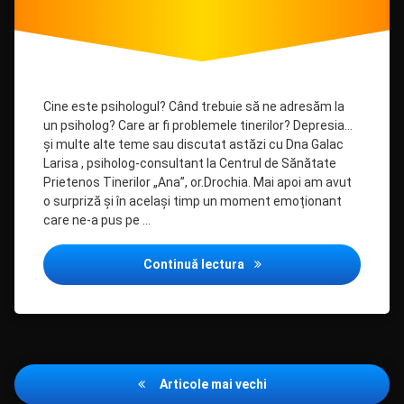
Cine este psihologul? Când trebuie să ne adresăm la
un psiholog? Care ar fi problemele tinerilor? Depresia…
și multe alte teme sau discutat astăzi cu Dna Galac
Larisa , psiholog-consultant la Centrul de Sănătate
Prietenos Tinerilor „Ana”, or.Drochia. Mai apoi am avut
o surpriză și în același timp un moment emoționant
care ne-a pus pe …
Descoperă importanța psihol
Continuă lectura
Navigare
Articole mai vechi
în