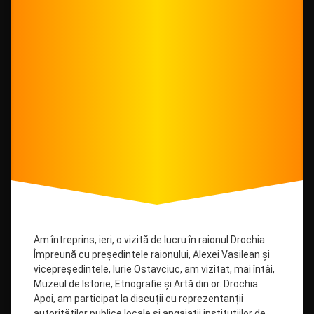
în
raionul
Drochia.
Am întreprins, ieri, o vizită de lucru în raionul Drochia.
Împreună cu președintele raionului, Alexei Vasilean și
vicepreședintele, Iurie Ostavciuc, am vizitat, mai întâi,
Muzeul de Istorie, Etnografie și Artă din or. Drochia.
Apoi, am participat la discuții cu reprezentanții
autorităților publice locale și angajații instituțiilor de