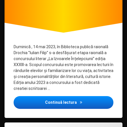
Duminică , 14 mai 2023, în Biblioteca publică raională
Drochia ”Iulian Filip” s-a desfășurat etapa raională a
concursului literar „La Izvoarele Înțelepciunii” ediția
XXXIII-a. Scopul concursului este promovarea lecturii în
rândurile elevilor și familiarizare lor cu viața, activitatea
și creația personalităților din literatură, cultură istorie.
Ediția anului 2023 a concursului a fost dedicată
creatiei scriitoarei …
„La Izvoarele Înțelepciunii”
Continuă lectura