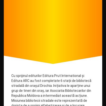
Cu sprijinul editurilor Editura Prut International și
Editura ARC au fost completate 6 stații de bibliotecă
stradală din orașul Drochia. Inițiativa le aparține unui
grup de tineri din oraș, iar Asociatia Bibliotecarilor din
Republica Moldova a intermediat această acțiune.
Misiunea bibliotecii stradale este reprezentată de
dorinţa de a sprijini alfabetizarea şi de a încuraja