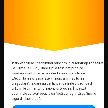
#Bibliotecileaducschimbareaincomunitateintimpulcrizeirefugi
La 18 mai la BPR „Iulian Filip” a fost o zi plină de
învățare și informare: s-a desfășurat o instruire
„Securitatea și sănătate în muncă în instituțiile
preșcolare”, la care au participat cadrele didactice din
grădințile din teritoriul raionului Drochia. În pauză
doamnele au avut ocazia să facă cunoștință cu Spațiu
sigur din bibliotecă, …