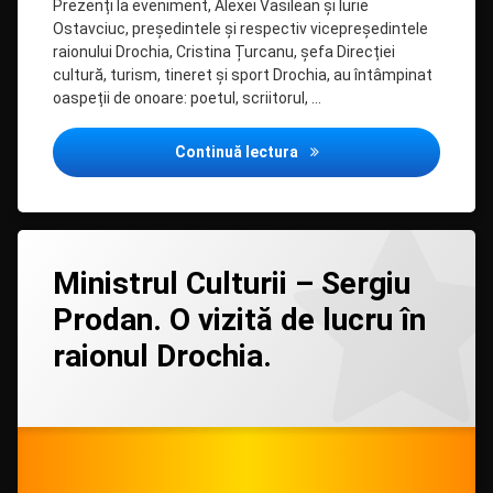
Prezenți la eveniment, Alexei Vasilean și Iurie
Ostavciuc, președintele și respectiv vicepreședintele
raionului Drochia, Cristina Țurcanu, șefa Direcției
cultură, turism, tineret și sport Drochia, au întâmpinat
oaspeții de onoare: poetul, scriitorul, …
FESTIVALUL CREAȚIEI IULI
Continuă lectura
Lasă
Ministrul Culturii – Sergiu
un
comentariu
Prodan. O vizită de lucru în
la
Ministrul
raionul Drochia.
Culturii
–
Sergiu
Categorii:
Posted on
Updated on
by
Biblioteca
admin
26/05/2023
29/05/2023
Prodan.
în
O
MASS-
MEDIA
vizită
de
lucru