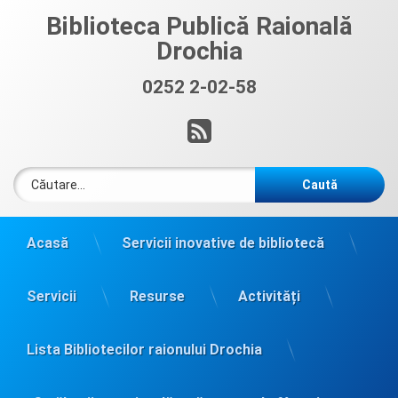
Sari
Biblioteca Publică Raională
la
Drochia
conținut
0252 2-02-58
Sună acum:
RSS
Caută după:
Acasă
Servicii inovative de bibliotecă
Servicii
Resurse
Activități
Lista Bibliotecilor raionului Drochia