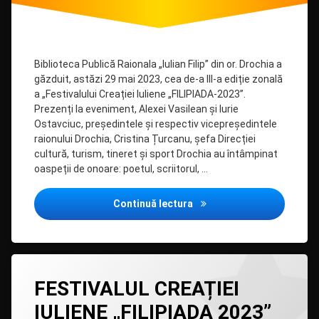
Biblioteca Publică Raionala „Iulian Filip” din or. Drochia a
găzduit, astăzi 29 mai 2023, cea de-a III-a ediție zonală
a „Festivalului Creației Iuliene „FILIPIADA-2023”.
Prezenți la eveniment, Alexei Vasilean și Iurie
Ostavciuc, președintele și respectiv vicepreședintele
raionului Drochia, Cristina Țurcanu, șefa Direcției
cultură, turism, tineret și sport Drochia au întâmpinat
oaspeții de onoare: poetul, scriitorul, …
Inaugurarea monumentului 
Continuă lectura
Lasă
FESTIVALUL CREAȚIEI
un
comentariu
IULIENE „FILIPIADA 2023”
la