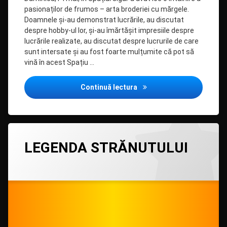
pasionaților de frumos – arta broderiei cu mărgele.
Doamnele și-au demonstrat lucrările, au discutat
despre hobby-ul lor, și-au îmărtășit impresiile despre
lucrările realizate, au discutat despre lucrurile de care
sunt intersate și au fost foarte mulțumite că pot să
vină în acest Spațiu …
Întâlnire plină de pasiune 
Continuă lectura
Lasă
LEGENDA STRĂNUTULUI
un
comentariu
la
Categorii:
Posted on
Updated on
by
Filiala
admin
15/05/2023
15/05/2023
LEGENDA
copii
STRĂNUTULUI
Drochia