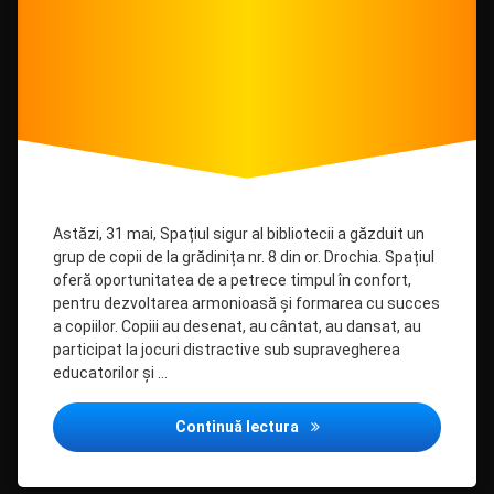
în
sigur
timpul
crizei
refugiaților
Astăzi, 31 mai, Spațiul sigur al bibliotecii a găzduit un
grup de copii de la grădinița nr. 8 din or. Drochia. Spațiul
oferă oportunitatea de a petrece timpul în confort,
pentru dezvoltarea armonioasă și formarea cu succes
a copiilor. Copiii au desenat, au cântat, au dansat, au
participat la jocuri distractive sub supravegherea
educatorilor și …
O oră de creație în Spațiul
Continuă lectura