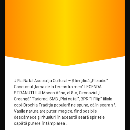
#PlaiNatal Asociația Cultural – Științifică „Pleiadis”
Concursul „Iarna de la fereastra mea” LEGENDA
STRĂNUTULUI Mocan Afina, cl.8-a, Gimnaziul „I:
Creangă” Țarigrad, SMB „Plai natal”, BPR ”I. Filip” filiala
copii Drochia Tradiția populară ne spune, că în seara sf.
Vasile natura are puteri magice, fiind posibile
descântece și ritualuri. În această seară spiritele
capătă putere. Întâmplarea …