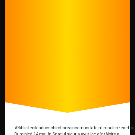
#Bibliotecileaducschimbareaincomunitateintimpulcrizeirefugi
Duminică,14 mai, în Spațiul sigur a avut loc o întâlnire a