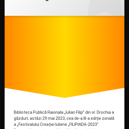
FESTIVALUL
CREAȚIEI
Categorii:
Posted on
Updated on
by
Uncategorized
admin
29/05/2023
26/11/2024
IULIENE
„FILIPIADA
2023”
Biblioteca Publică Raionala „Iulian Filip” din or. Drochia a
găzduit, astăzi 29 mai 2023, cea de-a III-a ediție zonală
a „Festivalului Creației Iuliene „FILIPIADA-2023”.