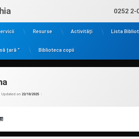
hia
Sună ac
0252 2-
ervicii
Resurse
Activități
Lista Biblio
să țară ”
Biblioteca copii
ma
Categorii:
by
Uncategorized
admin
Updated on
22/10/2025
că