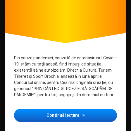
Din cauza pandemiei, cauzată de coronavirusul Covid –
19, stăm cu toții acasă, fiind impuși de situația
existentă să ne autoizolăm. Direcția Cultură, Turism,
Tineret și Sport Drochia lansează în luna aprilie
Concursul online, pentru Cea mai originală creație, cu
genericul ”PRIN CÂNTEC ȘI POEZIE, SĂ SCĂPĂM DE
PANDEMIE!”, pentru toți angajații din domeniul culturii.
…
Prin cântec și poezie să 
Continuă lectura