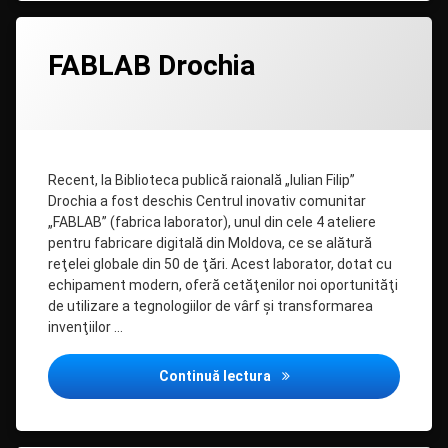
Lasă
FABLAB Drochia
un
comentariu
la
Categorii:
Posted on
Updated on
by
Uncategorized
admin
04/06/2020
04/06/2020
FABLAB
Drochia
Recent, la Biblioteca publică raională „Iulian Filip”
Drochia a fost deschis Centrul inovativ comunitar
„FABLAB” (fabrica laborator), unul din cele 4 ateliere
pentru fabricare digitală din Moldova, ce se alătură
reţelei globale din 50 de ţări. Acest laborator, dotat cu
echipament modern, oferă cetăţenilor noi oportunităţi
de utilizare a tegnologiilor de vârf şi transformarea
invenţiilor …
FABLAB Drochia
Continuă lectura