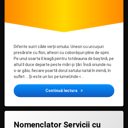
Diferite sunt căile vieții omului. Uneori cu urcușuri
presărate cu flori, alteori cu coborâșuri pline de spini.
Pe unul soarta îl leagă pentru totdeauna de baștină, pe
altul îl duce departe peste mări și țări. Însă oriunde nu
s-ar găsi, fiecare poartă dorul satului natal în inimă, în
suflet. …Și este un loc pe lumeUnde-i …
Satul Șuri-leagănul meu d
Continuă lectura
Lasă
Nomenclator Servicii cu
un
comentariu