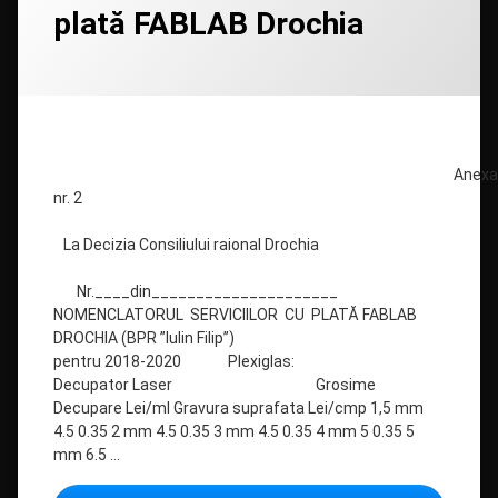
plată FABLAB Drochia
la
Nomenclator
Servicii
Categorii:
Posted on
Updated on
by
Regulamente
admin
08/06/2020
17/07/2020
cu
plată
FABLAB
Drochia
Anexa
nr. 2
La Decizia Consiliului raional Drochia
Nr.____din_____________________
NOMENCLATORUL SERVICIILOR CU PLATĂ FABLAB
DROCHIA (BPR ”Iulin Filip”)
pentru 2018-2020 Plexiglas:
Decupator Laser Grosime
Decupare Lei/ml Gravura suprafata Lei/cmp 1,5 mm
4.5 0.35 2 mm 4.5 0.35 3 mm 4.5 0.35 4 mm 5 0.35 5
mm 6.5 …