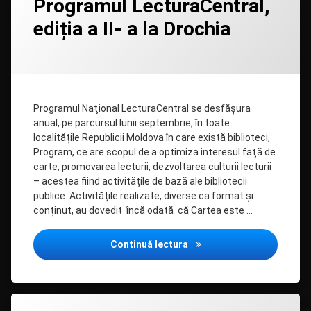
Programul LecturaCentral,
comentariu
ediția a II- a la Drochia
la
Programul
LecturaCentral,
Categorii:
Posted on
Updated on
by
Resurse
admin
04/06/2020
14/07/2020
ediția
a
II-
a
Programul Naţional LecturaCentral se desfăşura
la
anual, pe parcursul lunii septembrie, în toate
Drochia
localitățile Republicii Moldova în care există biblioteci,
Program, ce are scopul de a optimiza interesul faţă de
carte, promovarea lecturii, dezvoltarea culturii lecturii
– acestea fiind activitățile de bază ale bibliotecii
publice. Activitățile realizate, diverse ca format și
conținut, au dovedit încă odată că Cartea este …
Programul LecturaCentral, 
Continuă lectura
Lasă