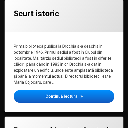
Lasă
Scurt istoric
un
comentariu
la
Categorii:
Posted on
Updated on
by
Uncategorized
admin
04/06/2020
04/06/2020
Scurt
istoric
Prima bibliotecă publică la Drochia s-a deschis în
octombrie 1946. Primul sediul a fost în Clubul din
localitate. Mai târziu sediul bibliotecii a fost în diferite
clădiri, până când în 1983 în or. Drochia s-a dat în
exploatare un edificiu, unde este amplasată biblioteca
şi până la momentul actual. Directorul bibliotecii este
Maria Cojocaru, care …
Scurt istoric
Continuă lectura
Lasă
un