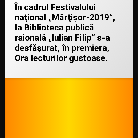
În cadrul Festivalului
un
comentariu
naţional „Mărţişor-2019”,
la
În
la Biblioteca publică
cadrul
Festivalului
raională „Iulian Filip” s-a
naţional
„Mărţişor-
desfăşurat, în premiera,
2019”,
la
Ora lecturilor gustoase.
Biblioteca
publică
Categorii:
Posted on
Updated on
by
Uncategorized
admin
01/06/2020
01/06/2020
raională
„Iulian
Filip”
s-
a
desfăşurat,
în
premiera,
Ora
lecturilor
gustoase.