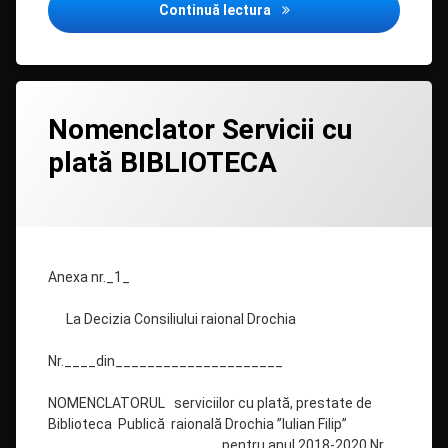
Nomenclator Servicii cu p
Continuă lectura
Lasă
Nomenclator Servicii cu
un
comentariu
plată BIBLIOTECA
la
Nomenclator
Servicii
Categorii:
Posted on
Updated on
by
Uncategorized
admin
08/06/2020
08/06/2020
cu
plată
BIBLIOTECA
Anexa nr._1_
La Decizia Consiliului raional Drochia
Nr.____din_____________________
NOMENCLATORUL serviciilor cu plată, prestate de
Biblioteca Publică raională Drochia ”Iulian Filip”
pentru anul 2018-2020 Nr