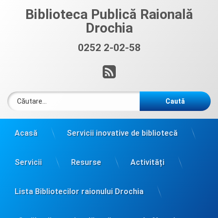
Sari
Biblioteca Publică Raională
la
Drochia
conținut
0252 2-02-58
Sună acum:
RSS
Caută după:
Acasă
Servicii inovative de bibliotecă
Servicii
Resurse
Activități
Lista Bibliotecilor raionului Drochia