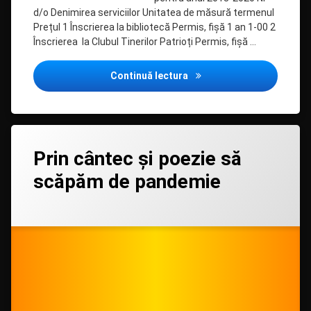
d/o Denimirea serviciilor Unitatea de măsură termenul
Prețul 1 Înscrierea la bibliotecă Permis, fișă 1 an 1-00 2
Înscrierea la Clubul Tinerilor Patrioți Permis, fișă …
Nomenclator Servicii cu p
Continuă lectura
Lasă
Prin cântec și poezie să
un
comentariu
scăpăm de pandemie
la
Prin
cântec
Categorii:
Posted on
Updated on
by
Biblioteca
admin
04/06/2020
13/07/2020
și
în
poezie
MASS-
MEDIA
să
scăpăm
de
pandemie