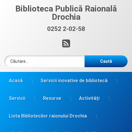
Sari
Biblioteca Publică Raională
la
Drochia
conținut
0252 2-02-58
Sună acum:
RSS
Caută după:
Acasă
Servicii inovative de bibliotecă
Servicii
Resurse
Activități
Lista Bibliotecilor raionului Drochia