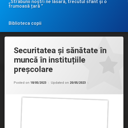
„Străbunii noștri ne lăsară, trecutul sfânt și o
frumoasă țară ”
Biblioteca copii
Securitatea și sănătate în
muncă în instituțiile
preșcolare
Categorii:
by
Bibliotecile
admin
Posted on
18/05/2023
Updated on
20/05/2023
aduc
schimbarea
în
comunitate
în
timpul
crizei
refugiaților