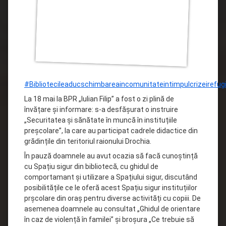
#Bibliotecileaducschimbareaincomunitateintimpulcrizeirefugi
La 18 mai la BPR „Iulian Filip” a fost o zi plină de
învățare și informare: s-a desfășurat o instruire
„Securitatea și sănătate în muncă în instituțiile
preșcolare”, la care au participat cadrele didactice din
grădințile din teritoriul raionului Drochia.
În pauză doamnele au avut ocazia să facă cunoștință
cu Spațiu sigur din bibliotecă, cu ghidul de
comportamant și utilizare a Spațiului sigur, discutând
posibilitățile ce le oferă acest Spațiu sigur instituțiilor
prșcolare din oraș pentru diverse activități cu copiii. De
asemenea doamnele au consultat „Ghidul de orientare
în caz de violență în familei” și broșura „Ce trebuie să