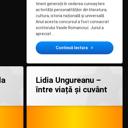
tinerii generații în vederea cunoașterii
activității personalităților din literatura,
cultura, istoria națională și universală.
Anul acesta concursul a fost consacrat
scriitorului Vasile Romanciuc. Juriul a
apreciat …
”La izvoarele înțelep
Continuă lectura
la Drochia.
la Lidia Ungureanu – între viață și cuv
1 comentariu
la
Lidia Ungureanu –
între viață și cuvânt
Categorii:
Posted on
Updated on
by
Personalități
admin
14/05/2024
28/11/2024
notorii