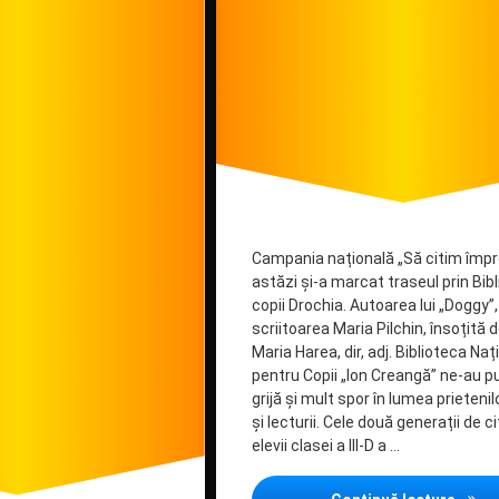
Campania națională „Să citim împ
astăzi și-a marcat traseul prin Bib
copii Drochia. Autoarea lui „Doggy”,
scriitoarea Maria Pilchin, însoțită 
Maria Harea, dir, adj. Biblioteca Naț
pentru Copii „Ion Creangă” ne-au p
grijă și mult spor în lumea prietenilo
și lecturii. Cele două generații de cit
elevii clasei a III-D a …