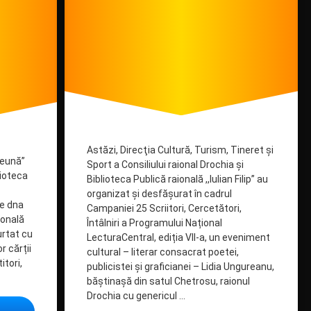
Astăzi, Direcţia Cultură, Turism, Tineret și
reună”
Sport a Consiliului raional Drochia și
lioteca
Biblioteca Publică raională ,,Iulian Filip” au
organizat și desfășurat în cadrul
de dna
Campaniei 25 Scriitori, Cercetători,
ională
Întâlniri a Programului Național
urtat cu
LecturaCentral, ediția VIl-a, un eveniment
r cărții
cultural – literar consacrat poetei,
itori,
publicistei și graficianei – Lidia Ungureanu,
băștinașă din satul Chetrosu, raionul
Drochia cu genericul …