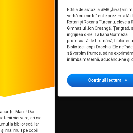
Ediția de astăzi a SMB „Învățămint
vorbă cu minte” este prezentată 
Rotari și Roxana Țurcanu, eleve a I
Gimnaziul „Ion Creangă„ Țarigrad, 
îngrijirea d-nei Tatiana Gurmeza,
profesoară de l. română, biblioteca
Bibliotecii copii Drochia. Ele ne în
să vorbim frumos, să ne exprimăm
în limba maternă, aducându-ne și 
…
„Învă
Continuă lectura
canței Mari !!! Dar
etenii nici vara, ori nici
umul la bibliotecă. Iar
 și mai mult pe copiii