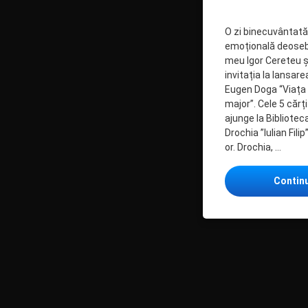
O zi binecuvântată
emoțională deoseb
meu Igor Cereteu și
invitația la lansare
Eugen Doga “Viața 
major”. Cele 5 cărți
ajunge la Bibliotec
Drochia ”Iulian Fili
or. Drochia, …
Contin