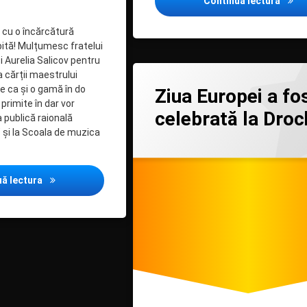
„Dogg
Continuă lectura
 cu o încărcătură
ită! Mulțumesc fratelui
 Aurelia Salicov pentru
a cărții maestrului
la Ziua Europ
Lasă un comentariu
e ca și o gamă în do
Ziua Europei a fo
 primite în dar vor
celebrată la Droc
a publică raională
p” și la Scoala de muzica
Categorii:
Posted on
Updated on
by
Acces
admin
09/05/2024
09/05/2024
la
informație
de
Cărțile lui Eugen Doga vor ajunge curând la noi în bibliote
interes
uă lectura
public