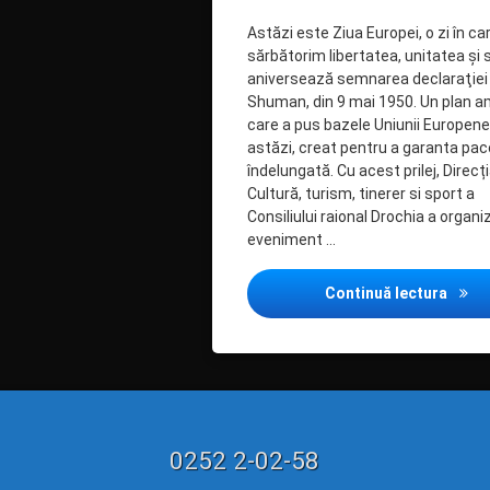
Astăzi este Ziua Europei, o zi în ca
sărbătorim libertatea, unitatea şi 
aniversează semnarea declaraţiei
Shuman, din 9 mai 1950. Un plan a
care a pus bazele Uniunii Europene
astăzi, creat pentru a garanta pa
îndelungată. Cu acest prilej, Direcț
Cultură, turism, tinerer si sport a
Consiliului raional Drochia a organi
eveniment …
Ziua 
Continuă lectura
Tel:
0252 2-02-58