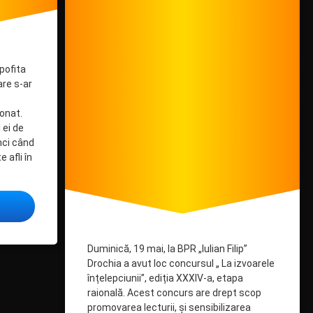
pofita
are s-ar
onat.
 ei de
nci când
 afli în
mir Mânăscurtă – Dulcele infern
Duminică, 19 mai, la BPR „Iulian Filip”
Drochia a avut loc concursul „ La izvoarele
înțelepciunii”, ediția XXXIV-a, etapa
raională. Acest concurs are drept scop
promovarea lecturii, și sensibilizarea