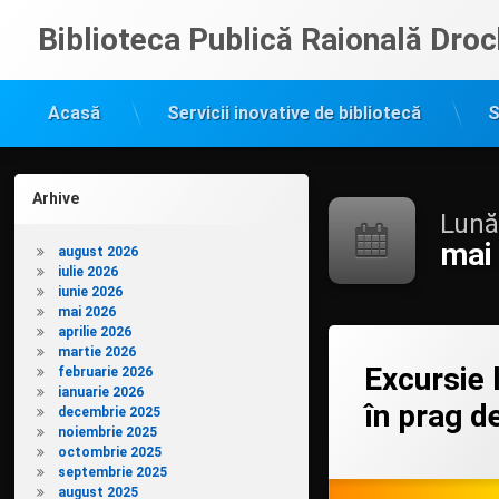
Sari
Biblioteca Publică Raională Droc
la
conținut
Acasă
Servicii inovative de bibliotecă
S
Arhive
Lună
mai
august 2026
iulie 2026
iunie 2026
mai 2026
aprilie 2026
Lasă un coment
martie 2026
Excursie 
februarie 2026
ianuarie 2026
în prag d
decembrie 2025
noiembrie 2025
Categorii:
Posted on
Updated on
by
Filiala
admin
30/05/2024
30/05/202
octombrie 2025
copii
septembrie 2025
Drochia
august 2025