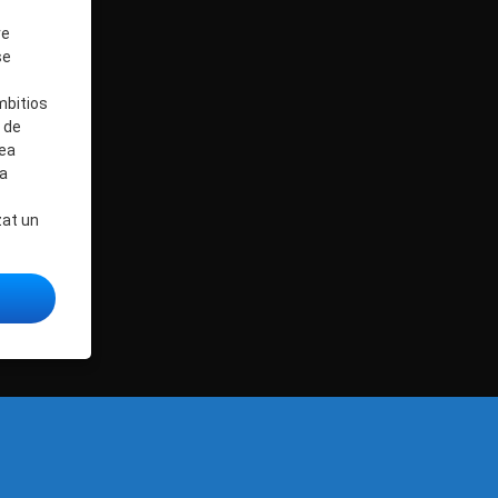
re
se
mbitios
 de
cea
ia
zat un
Europei a fost celebrată la Drochia