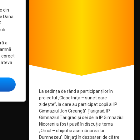
creștine
e din
de Dana
P
sub
ră a
deamnă
 corect
câteva
țăminte din vorbă cu minte”
La ședința de rând a participanților în
proiectul „Clopotnița – sunet care
zidește”, la care au participat copii ai IP
Gimnaziul „Ion Creangă” Țarigrad, IP
Gimnaziul Țarigrad și cei de la IP Gimnaziul
Nicoreni a fost pusă în discuție tema
„Omul – chipul și asemănarea lui
Dumnezeu”. Dirijați în dezbateri de către