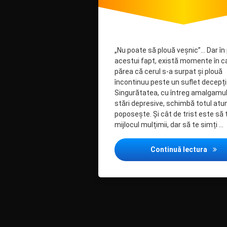
„Nu poate să plouă veșnic”… Dar în 
acestui fapt, există momente în c
părea că cerul s-a surpat și plouă
încontinuu peste un suflet decepți
Singurătatea, cu întreg amalgamul
stări depresive, schimbă totul atu
poposește. Și cât de trist este să te
mijlocul mulțimii, dar să te simți …
Vladi
Continuă lectura