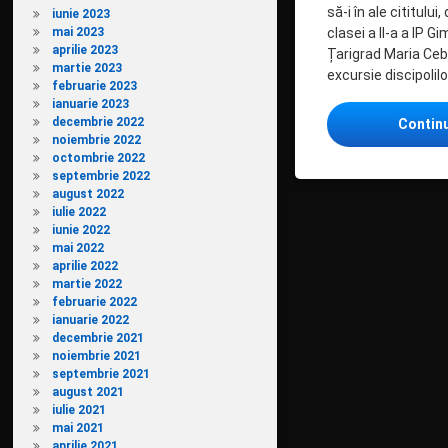
să-i în ale cititului
iunie 2023
mai 2023
clasei a II-a a IP G
aprilie 2023
Țarigrad Maria Ceb
martie 2023
excursie discipolilo
februarie 2023
ianuarie 2023
decembrie 2022
Contin
noiembrie 2022
octombrie 2022
septembrie 2022
august 2022
iulie 2022
iunie 2022
mai 2022
aprilie 2022
martie 2022
februarie 2022
ianuarie 2022
decembrie 2021
noiembrie 2021
septembrie 2021
august 2021
iulie 2021
mai 2021
aprilie 2021