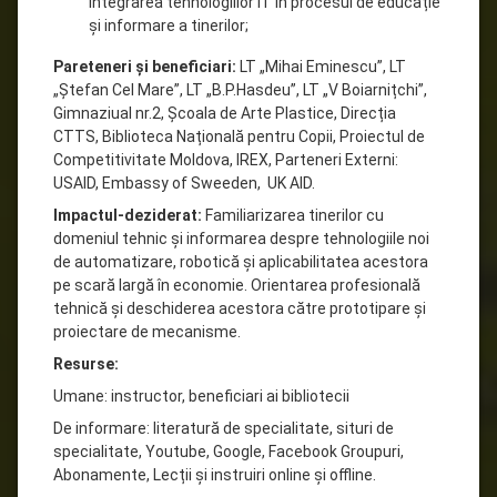
integrarea tehnologiilor IT în procesul de educație
și informare a tinerilor;
Pareteneri și beneficiari:
LT „Mihai Eminescu”, LT
„Ștefan Cel Mare”, LT „B.P.Hasdeu”, LT „V Boiarnițchi”,
Gimnaziual nr.2, Școala de Arte Plastice, Direcția
CTTS, Biblioteca Națională pentru Copii, Proiectul de
Competitivitate Moldova, IREX, Parteneri Externi:
USAID, Embassy of Sweeden, UK AID.
Impactul-deziderat:
Familiarizarea tinerilor cu
domeniul tehnic și informarea despre tehnologiile noi
de automatizare, robotică și aplicabilitatea acestora
pe scară largă în economie. Orientarea profesională
tehnică și deschiderea acestora către prototipare și
proiectare de mecanisme.
Resurse:
Umane:
instructor, beneficiari ai bibliotecii
De informare: literatură de specialitate, situri de
specialitate, Youtube, Google, Facebook Groupuri,
Abonamente, Lecții și instruiri online și offline.