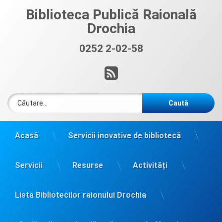
Sari
Biblioteca Publică Raională
la
Drochia
conținut
0252 2-02-58
Sună acum:
RSS
Caută după:
Acasă
Servicii inovative de bibliotecă
Servicii
Resurse
Activități
Lista Bibliotecilor raionului Drochia