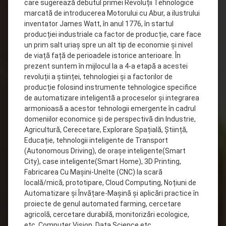
care sugerează debutul primei Revoluții Tehnologice
marcată de introducerea Motorului cu Abur, a ilustrului
inventator James Watt, în anul 1776, în startul
producției industriale ca factor de producție, care face
un prim salt uriaș spre un alt tip de economie și nivel
de viață față de perioadele istorice anterioare. În
prezent suntem în mijlocul la a 4-a etapă a acestei
revoluții a științei, tehnologiei și a factorilor de
producție folosind instrumente tehnologice specifice
de automatizare inteligentă a proceselor și integrarea
armonioasă a acestor tehnologii emergente în cadrul
domeniilor economice și de perspectivă din Industrie,
Agricultură, Cerecetare, Explorare Spațială, Știință,
Educație, tehnologii inteligente de Transport
(Autonomous Driving), de orașe inteligente(Smart
City), case inteligente(Smart Home), 3D Printing,
Fabricarea Cu Mașini-Unelte (CNC) la scară
locală/mică, prototipare, Cloud Computing, Noțiuni de
Automatizare și Învățare-Mașină și aplicări practice în
proiecte de genul automated farming, cercetare
agricolă, cercetare durabilă, monitorizări ecologice,
etc. Computer Vision, Data Science etc.