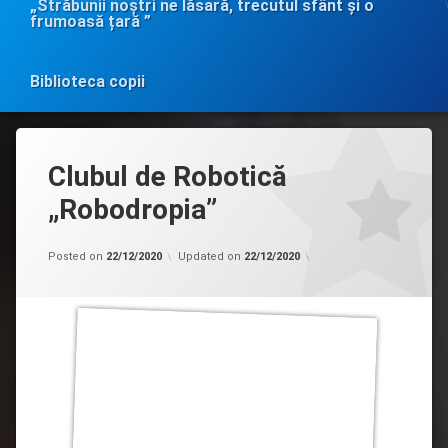
„Străbunii noștri ne lăsară, trecutul sfânt și o
frumoasă țară ”
Biblioteca copii
Clubul de Robotică
„Robodropia”
Categorii:
by
Filiala
admin
Posted on
22/12/2020
Updated on
22/12/2020
copii
Drochia