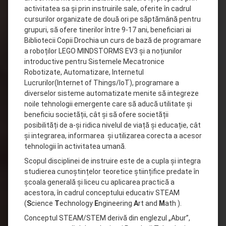
activitatea sa și prin instruirile sale, oferite în cadrul
cursurilor organizate de două ori pe săptămână pentru
grupuri, să ofere tinerilor între 9-17 ani, beneficiari ai
Bibliotecii Copii Drochia un curs de bază de programare
a roboților LEGO MINDSTORMS EV3 și a noțiunilor
introductive pentru Sistemele Mecatronice
Robotizate, Automatizare, Internetul
Lucrurilor(Internet of Things/IoT), programare a
diverselor sisteme automatizate menite să integreze
noile tehnologii emergente care să aducă utilitate și
beneficiu societății, cât și să ofere societății
posibilități de a-și ridica nivelul de viață și educație, cât
și integrarea, informarea și utilizarea corecta a acesor
tehnologii în activitatea umană.
Scopul disciplinei de instruire este de a cupla și integra
studierea cunoștințelor teoretice științifice predate în
școala generală și liceu cu aplicarea practică a
acestora, în cadrul conceptului educativ STEAM
(
S
cience
T
echnology
E
ngineering
A
rt and
M
ath ).
Conceptul STEAM/STEM derivă din englezul „Abur”,