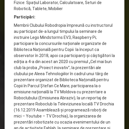
Fizice: Spațiul Laborator, Calculatoare, Seturi de
Robotică, Tablete, Mobilier
Participări:
Membrii Clubului Robodropia împreună cu instructorul
au participat de-a lungul timpului la seminare de
instruire Lego Mindstorms EV3, Raspberry Pi;
participare la concursurile naționale organizate de
Biblioteca Națională pentru Copii la început ca
observator în 2018, apoi ca participanți și câștigători la
ediția a 4-a din acest an 2020 cu premiul „Cel mai bun
club la proba „Proiect inovativ”; la prezentări ale
clubului pe Aleea Tehnologiilor în cadrul unui târg de
prezentare organizat de Biblioteca Națonală pentru
Copii în Parcul Ștefan Ce Mare; participarea la o
emisiune națională la TV Moldova cu prezentare a
Roboclubului (Emisiunea Abraziv); la un reportaj de
prezentare Roboclub la Televiziunea locală TV Drochia
(16.12.2019 Asamblează și programează roboți de
mici – Youtube – TV Drochia), la organizarea de
prezentări robotizate cu ocazia evenimentului de un
an de activitate Fablab, la seminare de prezentare și