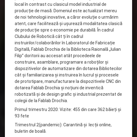
local în contrast cu clasicul model industrial de
producție de masă. Domeniul este actualizat mereu
de noi tehnologii inovative, a căror evoluție o urmărim
atent, care facilitează și ușurează modalitatea clasică
de producție spre o economie pe durabilă. În cadrul
Clubului de Robotică cât ți în cadrul
instruirilor/colaborărilor în Laboratorul de Fabricație
Digitală, Fablab Drochia de la Biblioteca Raională „Iulian
Filip” doritorii au accesat atât procedeele de
construire, asamblare, programare a roboților și
dispozitivelor de automatizare din dotarea Bibliotecilor
cât și familiarizarea și instruirea în lucrul și procesele
de prototipare, manufacturare la dispozitivele CNC din
dotarea Fablab Drochia și noțiuni de inventică
robotizată și de design grafic și industrial prezentat de
colegii de la Fablab Drochia.
Primul trimestru 2020: Vizite: 455 din care 362 băieți și
93 fete
Trimestrul 2(pandemic): Carantină și lecții online,
buletin de boală.