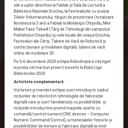
zile a ușilor deschise la Fablab și Sala de Lectură a
Bibliotecii Raionale Drochia, la Festivalurile cu ocazia
Zilelor Voluntariatului, târguri de prezentare (totalizare
Novateca la 5 ani) a Fablab la Moldexpo Chișinău, Mini
Maker Faire Tekwill (Târg de Tehnologii din campusul
Politehnicii Chișinău) și cele locale din orașul Drochia,
Festivaluri ale Cărții, Tabere de Vară de Robotică și
confecționare și modelare digitală, tabere de vară
online de modelare 3D …
Pe 5-6 decembrie 2020 echipa Robodropia a câștigat
la proba cel mai bun proiect inovativ la Robo Liga
Bibliotecilor 2020.
Activitate complementară:
Vizitatorii și membrii echipei sunt introduși în cadrul
noțiunilor de robotică în tehnologiile de fabricație
digitală care și sunt familiarizați cu posibilitățile și
noțiunile introductive privind mașinile-unelte cu
comandă/control numeric(CNC devices – Computer
Numeric Command/Control), a materialelor folosite și
posibilităților de inovare și fabricare digitală la nivel