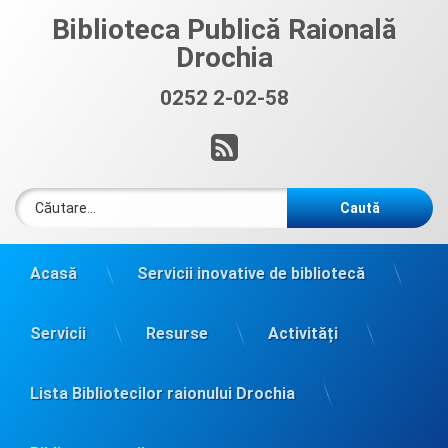
Sari
Biblioteca Publică Raională
la
Drochia
conținut
0252 2-02-58
Sună acum:
RSS
Caută după:
Acasă
Servicii inovative de bibliotecă
Servicii
Resurse
Activități
Lista Bibliotecilor raionului Drochia