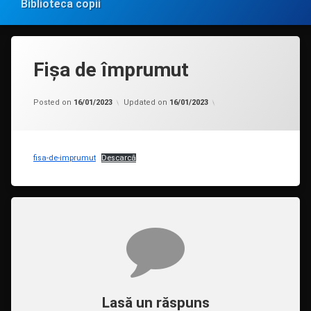
Biblioteca copii
Fișa de împrumut
Categorii:
by
Uncategorized
admin
Posted on
16/01/2023
Updated on
16/01/2023
fisa-de-imprumut
Descarcă
Comentarii
Lasă un răspuns