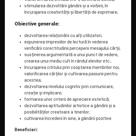
stimularea dezvoltării gândirii și a vorbirii, în
încurajarea creativității și libertății de exprimare;
Obiective generale:
dezvoltarea relaționării cu alți utilizatori;
expunerea impresiilor de lectură în vederea
verificării corectitudinii perceperii mesajului cărții;
susținerea argumentată a unui punct de vedere,
crearea unui mediu cult în rândul elevilor etc.;
încurajarea cititului prin cooptarea membrilor noi,
valorificarea cărților și cultivarea pasiunii pentru
acestea;
dezvoltarea nivelului cognitiv prin comunicare,
creație și implicare;
formarea unor criterii de apreciere estetică;
dezvoltarea aptitudinilor artistice a gândirii și a
posibilităților creatoare a tinerilor;
cultivarea încrederii în sine, a gândirii pozitive.
Beneficiari: