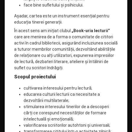
face bine sufletului și psihicului.
Așadar, cartea este un instrument esențial pentru
educația tinerei generații.
În acest sens am inițiat clubul
„Book-uria lecturii”
care are menirea de a forma o comunitate de cititori
activi în cadrul bibliotecii, asigurând incluziunea socială
a tuturor membrilor comunității, dezvoltând abilitățile
de relaționare cu alți utilizatori, expunerea impresiilor
de lectură, dezbateri literare, ateliere și întâlniri de
suflet cu scriitori îndrăgiți.
Scopul proiectului
cultivarea interesului pentru lectură;
educarea culturii lecturii ca necesitate a
dezvoltării multilaterale;
stimularea interesului tinerilor de a descoperi
cărți ce corespund necesităților de formare
intelectuală și emoțională;
valorificarea scriitorilor autohtoni și universali;
transformarea cititului într-o activitate zilnică;