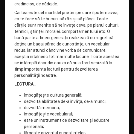
credincios
, de nădej
de.
Cartea este cel mai fidel prieten pe care îl putem avea,
ea te face să te bucuri, să râzi și să plângi. Toate
cărțile sunt menite să ne învețe ceva, pe planul culturii,
tehnicii, științei, moralei, comportamentului etc. O
bună parte a tinerii generații realizează cu regret că
deține un bagaj sărac de cunoștințe, un vocabular
redus, iar atunci când vine vorba de comunicare,
aceștia întâlnesc tot mai multe lacune. Toate acestea
se întâmplă doar din cauza că nu a fost sesizată la
timp importanța lecturii pentru dezvoltarea
personalității noastre.
LECTURA…
îmbogățește cultura generală;
dezvoltă abilitatea de-a învăța, de-a munci;
dezvoltă memoria;
îmbogățește vocabularul;
este un instrument de dezvoltare și educare
personală;
lărgește orizontul cunoștințelor;