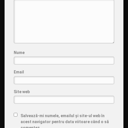
Nume
Email
Site web
Salvează-mi numele, emailul și site-ul web în
acest navigator pentru data viitoare când o să
comentez.