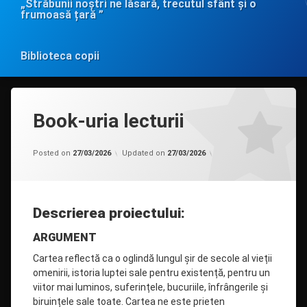
„Străbunii noștri ne lăsară, trecutul sfânt și o
frumoasă țară ”
Biblioteca copii
Book-uria lecturii
Categorii:
by
Uncategorized
admin
Posted on
27/03/2026
Updated on
27/03/2026
Descrierea proiectului:
ARGUMENT
Cartea reflectă ca o oglindă lungul șir de secole al vieții
omenirii, istoria luptei sale pentru existență, pentru un
viitor mai luminos, suferințele, bucuriile, înfrângerile și
biruințele sale toate. Carte
a ne este prieten