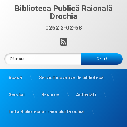
Sari
Biblioteca Publică Raională
la
Drochia
conținut
0252 2-02-58
Sună acum:
RSS
Caută după:
Acasă
Servicii inovative de bibliotecă
Servicii
Resurse
Activități
Lista Bibliotecilor raionului Drochia