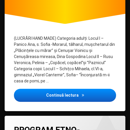
(LUCRĂRI HAND MADE) Categoria adulți: Locul I –
Panico Ana, s. Sofia -Morarul, tâlharul, mușchetarul din
„Plăcințele cu mărar” și Cenușar Voinicu și
Cenușăreasa mireasa, Dina Gospodina Locul II – Rusu
Veronica, Pelinia – „Copăcel, copăcel”și ”Paznicul”
Categoria copii: Locul I – Schițco Mihaela, cl.VI-a,
gimnaziul „Viorel Cantemir”, Sofia– ”Înconjurată m-ii
casa de pomi, pe …
CONCURSUL „GALERIA CU
Continuă lectura
Lasă
PROGRAM ETNO-
un