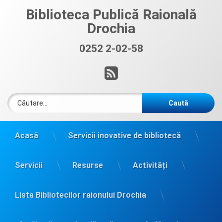
Sari
Biblioteca Publică Raională
la
Drochia
conținut
0252 2-02-58
Sună acum:
RSS
Caută după:
Acasă
Servicii inovative de bibliotecă
Servicii
Resurse
Activități
Lista Bibliotecilor raionului Drochia