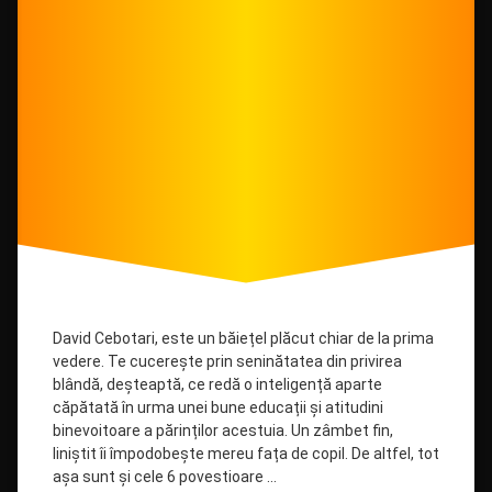
David Cebotari, este un băiețel plăcut chiar de la prima
vedere. Te cucerește prin seninătatea din privirea
blândă, deșteaptă, ce redă o inteligență aparte
căpătată în urma unei bune educații și atitudini
binevoitoare a părinților acestuia. Un zâmbet fin,
liniștit îi împodobește mereu fața de copil. De altfel, tot
așa sunt și cele 6 povestioare …