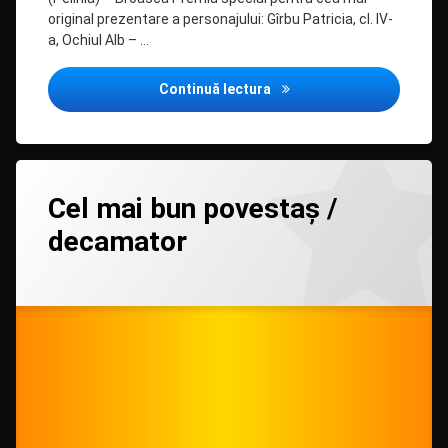
original prezentare a personajului: Gîrbu Patricia, cl. IV-
a, Ochiul Alb – …
Concursul „Prezentarea unu
Continuă lectura
Lasă
Cel mai bun povestaș /
un
comentariu
decamator
la
Cel
mai
Categorii:
Posted on
Updated on
by
Evenimente
admin
23/03/2021
,
25/03/2021
bun
Filipiada
povestaș
/
decamator