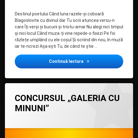
FILIP”
Destinul poetului Când luna razele-și coboară
Blagoslovite cu divinul dar Tu scrii atuncea versu-n
care Îți verși și bucurii și tristu-amar Nu alegi nici timpul
și nici locul Când muza-ți vine repede-o fixezi Pe foi
răzlețe umplând cu ele coșul Și scriind din nou, în muză
iar te-ncrezi Așa ești Tu, de când te știe …
CONCURSUL „CREAȚIE PRO
Continuă lectura
Lasă
CONCURSUL „GALERIA CU
un
comentariu
MINUNI”
la
CONCURSUL
„GALERIA
Categorii:
Posted on
Updated on
by
Evenimente
admin
27/03/2021
,
27/03/2021
CU
Filipiada
MINUNI”