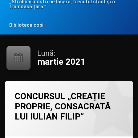
„Străbunii noștri ne lăsară, trecutul sfânt și o
frumoasă țară ”
Biblioteca copii
Lună:
martie 2021
Lasă
CONCURSUL „CREAȚIE
un
comentariu
PROPRIE, CONSACRATĂ
la
CONCURSUL
LUI IULIAN FILIP”
„CREAȚIE
PROPRIE,
CONSACRATĂ
Categorii:
Posted on
Updated on
by
Evenimente
admin
27/03/2021
,
03/04/2021
LUI
Filipiada
IULIAN