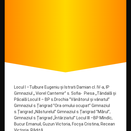
Locul I –Tulbure Eugeniu și Istrati Damian cl. IV-a, IP
Gimnaziul „ Viorel Cantemir” s. Sofia- Piesa „Tândală și
Păcală Locul II – BP s.Drochia ”Vânătorul și vânatul”
Gimnaziul s.Țarigrad ”Ora omului ocupat” Gimnaziul
s.Țarigrad „Năsturelul” Gimnaziul s.Țarigrad ”Mărul”,
Gimnaziul s.Țarigrad „Întârziatul” Locul III –BP Mîndîc,
Bucur Emanuil, Guzun Victoria, Focşa Cristina, Recean
Victoria, Rădiţă …