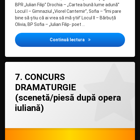
BPR „Iulian Filip” Drochia – „Cartea bună lume adună”
Locul I – Gimnaziul „Viorel Cantemir”, Sofia – ’’Îmi pare
bine să ştiu că ai vrea să mă ştii!’ Locul II – Bărbuță
Olivia, BP Sofia – „Iulian Filip- poet …
CONCURSUL FILMULUI DE 
Continuă lectura
Lasă
7. CONCURS
un
comentariu
DRAMATURGIE
la
7.
(scenetă/piesă după opera
CONCURS
DRAMATURGIE
iuliană)
(scenetă/piesă
după
opera
Categorii:
Posted on
Updated on
by
Evenimente
admin
25/03/2021
,
25/03/2021
iuliană)
Filiala
copii
Drochia
,
Filipiada