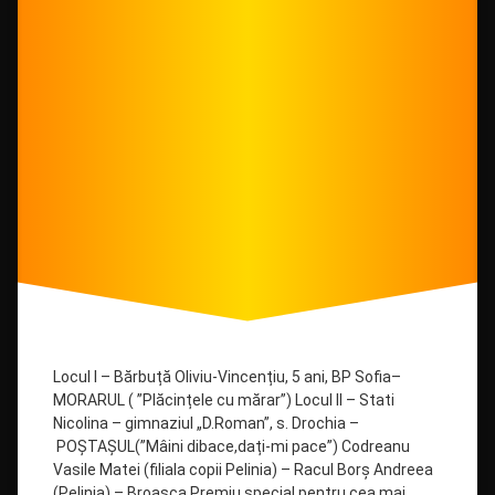
Locul I – Bărbuță Oliviu-Vincențiu, 5 ani, BP Sofia–
MORARUL ( ”Plăcințele cu mărar”) Locul II – Stati
Nicolina – gimnaziul „D.Roman”, s. Drochia –
POȘTAȘUL(”Mâini dibace,dați-mi pace”) Codreanu
Vasile Matei (filiala copii Pelinia) – Racul Borș Andreea
(Pelinia) – Broasca Premiu special pentru cea mai