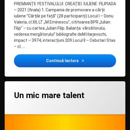
PREMIANȚII FESTIVALULUI CREAȚIEI IULIENE FILIPIADA
– 2021 (finala) 1. Campania de promovare a cărții
iuliene ”Cărțile pe față” (28 participanți) Locul I – Donu
Valeria, cl.XII, LT „M.Eminescu”, cititoarea BPR „Iulian
Filip” – cu cartea „Iulian Filip. Balanța vărsătorului,
vederea mergătorului” bibliografie deM.Harjevschi,
impact – 3974, interacțiuni 209 Locul II – Cebotari Stas
– cl. …
Rezultatele concursului „F
Continuă lectura
Lasă
Un mic mare talent
un
comentariu
la
Categorii:
Posted on
Updated on
by
Filiala
admin
25/03/2021
25/05/2022
Un
copii
mic
Drochia
mare
talent