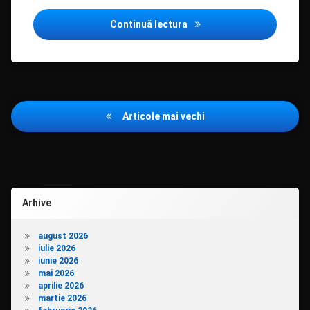
Un mic mare talent
Continuă lectura
Navigare
Articole mai vechi
în
articole
Arhive
august 2026
iulie 2026
iunie 2026
mai 2026
aprilie 2026
martie 2026