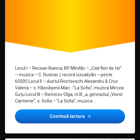
Locul I – Recean Bianca, BP Mîndăc – „Cad flori de tei”
– muzica – C. Rusnac ( record vizualizări – peste
6500!) Locul II – duetul Rostovschi Alexandru & Cruc
Valeria – s. Hăsnășenii Mari -”La Sofia”, muzica Mircea
Guțu Locul III – Ratnicov Olga, cl.IX_a, gimnaziul „Viorel
Cantemir”, s. Sofia – ”La Sofia”, muzica …
Concursul muzical „Poezia 
Continuă lectura