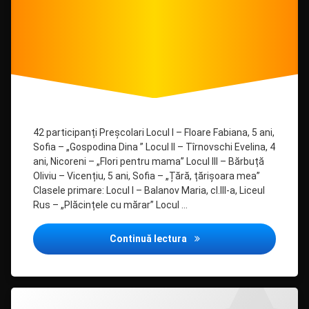
42 participanți Preșcolari Locul I – Floare Fabiana, 5 ani,
Sofia – „Gospodina Dina ” Locul II – Tîrnovschi Evelina, 4
ani, Nicoreni – „Flori pentru mama” Locul III – Bărbuță
Oliviu – Vicențiu, 5 ani, Sofia – „Țără, țărișoara mea”
Clasele primare: Locul I – Balanov Maria, cl.III-a, Liceul
Rus – „Plăcințele cu mărar” Locul …
Cel mai bun povestaș / d
Continuă lectura
Lasă