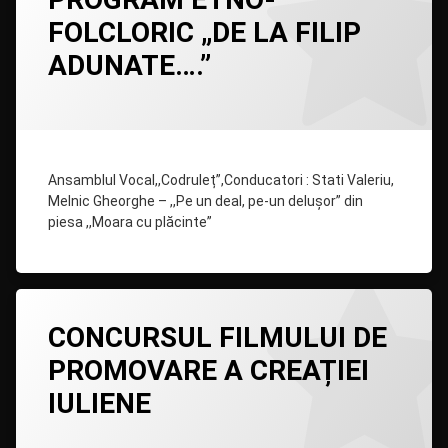
comentariu
FOLCLORIC „DE LA FILIP
la
PROGRAM
ADUNATE….”
ETNO-
FOLCLORIC
„DE
Categorii:
Posted on
Updated on
by
Evenimente
admin
25/03/2021
,
25/03/2021
LA
Filipiada
FILIP
ADUNATE….”
Ansamblul Vocal,,Codruleț”,Conducatori : Stati Valeriu,
Melnic Gheorghe – ,,Pe un deal, pe-un delușor” din
piesa ,,Moara cu plăcinte”
Lasă
CONCURSUL FILMULUI DE
un
comentariu
PROMOVARE A CREAȚIEI
la
CONCURSUL
IULIENE
FILMULUI
DE
PROMOVARE
Categorii:
Posted on
Updated on
by
Evenimente
admin
25/03/2021
,
30/03/2021