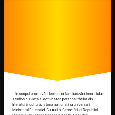
MEDIA
examen
susținut
cu
succes
la
Drochia!
În scopul promovării lecturii și familiarizării tineretului
studios cu viața și activitatea personalităților din
literatură, cultură, istoria națională și universală,
Ministerul Educației, Culturii și Cercetării al Republicii