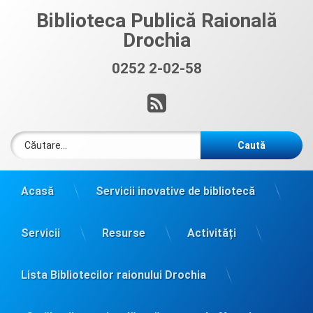
Sari
Biblioteca Publică Raională
la
Drochia
conținut
0252 2-02-58
Sună acum:
RSS
Caută după:
Acasă
Servicii inovative de bibliotecă
Servicii
Resurse
Activități
Lista Bibliotecilor raionului Drochia