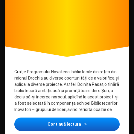
Lituania
–
Moldova
Grație Programului Novateca, bibliotecile din rețea din
raionul Drochia au diverse oportunități de a valorifica și
aplica la diverse proiecte. Astfel Doinița Pasat,o tînără
bibliotecară ambițioasă și promițătoare din s.Șuri, a
decis să-și încerce norocul, aplicînd la acest proiect și
a fost selectată în componența echipei Bibliotecarilor
Inovatori – grupului de lideri,avînd fericita ocazie de …
Programul bibliotecarilor 
Continuă lectura