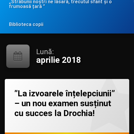
„Străbunii noștri ne lăsară, trecutul sfânt și o
frumoasă țară ”
Biblioteca copii
Lună:
aprilie 2018
Lasă
”La izvoarele înțelepciunii”
un
comentariu
– un nou examen susținut
la
”La
cu succes la Drochia!
izvoarele
înțelepciunii”
–
Categorii:
Posted on
Updated on
by
Biblioteca
admin
23/04/2018
18/01/2021
un
în
nou
MASS-