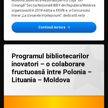
Moldova ,Biblioteca Națională pentru Copii ”Ion
Creangă” Secţia Naţională IBBY din Republica Moldova
organizează în 2018 ediţia a XXVIII-a a Concursului
literar „La izvoarele înţelepciunii”, dedicată vieții …
”La izvoarele înțelepciuni
Continuă lectura
Lasă
Programul bibliotecarilor
un
comentariu
inovatori – o colaborare
la
Programul
fructuoasă între Polonia –
bibliotecarilor
inovatori
Lituania – Moldova
–
o
colaborare
Categorii:
Posted on
Updated on
by
Biblioteca
admin
20/04/2018
06/12/2020
fructuoasă
în
MASS-
între
MEDIA
,
Polonia
Biblioteci
–
teritoriale