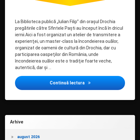
La Biblioteca publică „Iulian Filip” din oraşul Drochia
pregătirile către Sfintele Paşti au început încă în dricul
iernii.Aici a fost organizat un atelier de transmitere a
experienţei, un master-class la încondeierea ouălor,
organizat de oamenii de cultură din Drochia, dar cu
participarea oaspeţilor din România, unde
încondeierea ouălor este o tradiţie foarte veche,
autentică, dar și …
Ouăle încondeiate, o frum
Continuă lectura
Arhive
august 2026