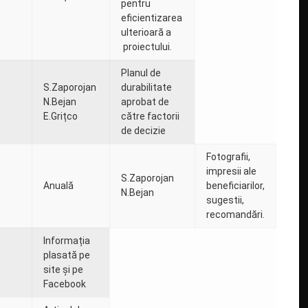
pentru
eficientizarea
ulterioară a
proiectului.
Planul de
S.Zaporojan
durabilitate
N.Bejan
aprobat de
E.Grițco
către factorii
de decizie
Fotografii,
impresii ale
S.Zaporojan
Anuală
beneficiarilor,
N.Bejan
sugestii,
recomandări.
Informația
plasată pe
site și pe
Facebook