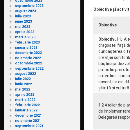
octombrie 2023
septembrie 2023
Obiective și activit
august 2023
iulie 2023
iunie 2023
Obiective
mai 2023
aprilie 2023
martie 2023
Obiectivul 1.
Alto
februarie 2023
dragostei faţă de
ianuarie 2023
cunoaşterea cît 
decembrie 2022
creaţiei scriitoril
noiembrie 2022
octombrie 2022
băştinaşi, dezvol
septembrie 2022
patriotic prin st
august 2022
autentice, cunoaş
iulie 2022
savanţilor din di
iunie 2022
ştiinţă şi cultură
mai 2022
aprilie 2022
martie 2022
1.2 Atelier de pl
februarie 2022
ianuarie 2022
de implementare 
decembrie 2021
Delegarea respons
noiembrie 2021
septembrie 2021