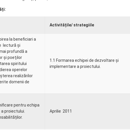
ăți:
Activitățile/ strategiile
irea la beneficiari a
 lectură şi
mai profundă a
or şi poeţilor
1.1 Formarea echipei de dezvoltare și
tarea spiritului
implementare a proiectului.
udierea operelor
terea realizărilor
ferite domenii de
.
anificare pentru echipa
a proiectului.
Aprilie 2011
abilităților.