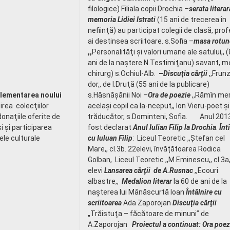
filologice) Filiala copii Drochia –
serata literar
memoria Lidiei Istrati
(15 ani de trecerea în
nefiinţă) au participat colegii de clasă, prof
ai destinsea scriitoare. s.Sofia –
masa rotun
,,
Personalităţi şi valori umane ale satului,, 
ani de la naştere N.Testimiţanu) savant, m
chirurg) s.Ochiul-Alb.
–
Discuţia cărţii
,,Frun
dor,, de I.Druţă (55 ani de la publicare)
plementarea noului
s.Hăsnăşănii Noi –
Ora de poezie
,,Rămîn me
rea colecţiilor
acelaşi copil ca la-nceput,, Ion Vieru-poet şi
 donaţiile oferite de
trăducător, s.Dominteni, Sofia. Anul 201
şi şi participarea
fost declarat
Anul Iulian Filip la Drochia
.
Înt
ele culturale
cu Iuluan Filip
: Liceul Teoretic ,,Ștefan cel
Mare,, cl.3b. 22elevi, învățătoarea Rodica
Golban, Liceul Teoretic ,,M.Eminescu,, cl.3a
elevi
Lansarea cărţii de A.Rusnac
,,Ecouri
albastre,,
Medalion literar
la 60 de ani de la
naşterea lui Mânăscurtă Ioan
Întâlnire cu
scriitoarea
Ada Zaporojan
Discuţia cărţii
„Trăistuţa – făcătoare de minuni” de
A.Zaporojan
Proiectul a continuat:
Ora poez