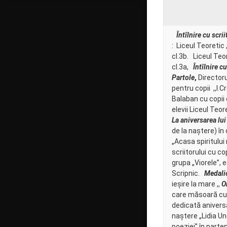
Întîlnire cu scri
: Liceul Teoretic 
cl.3b. Liceul Teo
cl.3a,
Întîlnire c
Partole
,
Directoru
pentru copii ,,I.C
Balaban cu copii d
elevii Liceul Teo
La aniversarea lu
de la naștere) în
„Acasa spiritului
scriitorului cu cop
grupa „Viorele”,
Scripnic.
Medalio
ieșire la mare ,,
O
care măsoară cu
dedicată aniversăr
naștere „Lidia Un
poeziei” în parte