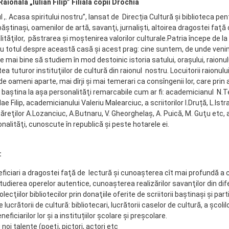
aională „Iulian Filip” Filiala copii Drochia
 ,. Acasa spiritului nostru”, lansat de Direcția Cultură și biblioteca pe
r băştinaşi, oamenilor de artă, savanţi, jurnalişti, altoirea dragostei faţ
ităţilor, păstrarea şi moştenirea valorilor culturale.Patria începe de la
nu totul despre această casă şi acest prag: cine suntem, de unde veni
, e mai bine să studiem în mod destoinic istoria satului, oraşului, raio
tea tuturor instituţiilor de cultură din raionul nostru. Locuitorii raionul
de oameni aparte, mai dîrji şi mai temerari ca consîngenii lor, care prin 
 baştina la aşa personalităţi remarcabile cum ar fi: academicianul N.
 Filip, academicianului Valeriu Malearciuc, a scriitorilor I.Druță, L.Istrat
ăreţilor A.Lozanciuc, A.Butnaru, V. Gheorghelaş, A. Puică, M. Guţu etc, a
alităţi, cunoscute în republică şi peste hotarele ei.
:
eficiari a dragostei faţă de lectură şi cunoaşterea cît mai profundă a cre
studierea operelor autentice, cunoaşterea realizărilor savanţilor din dif
ecţiilor bibliotecilor prin donaţiile oferite de scriitorii baştinaşi şi par
lucrătorii de cultură: bibliotecari, lucrătorii caselor de cultură, a şcoli
eficiarilor lor și a instituțiilor școlare și preșcolare.
noi talente (poeţi, pictori, actori etc