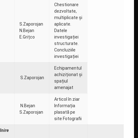
Chestionare
dezvoltate,
multiplicate și
S.Zaporojan
aplicate.
N.Bejan
Datele
E.Grițco
investigației
structurate.
Concluziile
investigației
Echipamentul
achiziționat și
S.Zaporojan
spațiul
amenajat
Articol în ziar
N.Bejan
Informația
S.Zaporojan
plasată pe
site Fotografii
îlnire