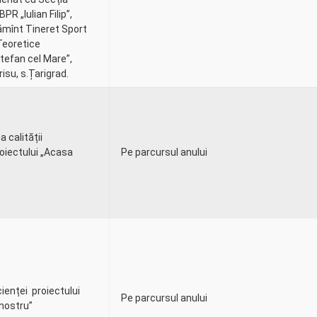
PR „Iulian Filip”,
țămînt Tineret Sport
Teoretice
tefan cel Mare”,
trisu, s.Țarigrad.
 calității
oiectului „Acasa
Pe parcursul anului
cienței proiectului
Pe parcursul anului
 nostru”