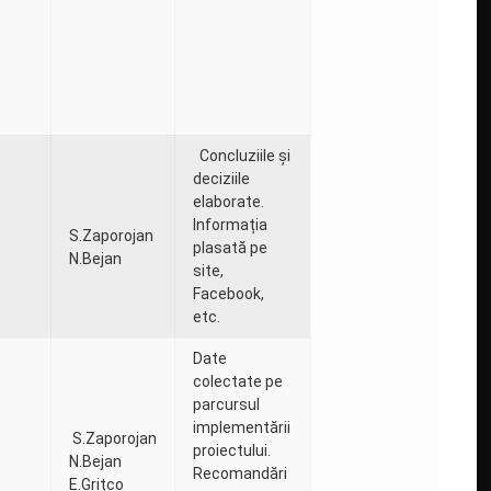
Concluziile și
deciziile
elaborate.
Informația
S.Zaporojan
plasată pe
N.Bejan
site,
Facebook,
etc.
Date
colectate pe
parcursul
implementării
S.Zaporojan
proiectului.
N.Bejan
Recomandări
E.Grițco