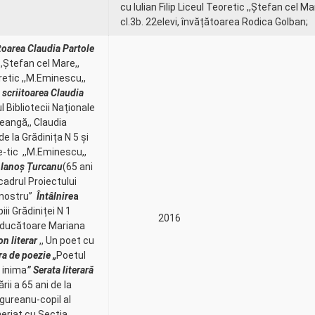
cu Iulian Filip Liceul Teoretic ,,Ștefan cel Ma
cl.3b. 22elevi, învățătoarea Rodica Golban;
itoarea Claudia Partole
,,Ștefan cel Mare,,
retic ,,M.Eminescu,,
u scriitoarea Claudia
l Bibliotecii Naționale
reangă,, Claudia
e la Grădinița N 5 și
re-tic ,,M.Eminescu,,
i Ianoș Țurcanu
(65 ani
 cadrul Proiectului
 nostru”
Întâlnire
a
iii Grădiniței N 1
2016
 educătoare Mariana
n literar
,, Un poet cu
ra de poezie „
Poetul
 inima
”
Serata literară
ii a 65 ani de la
gureanu-copil al
neriat cu Secția