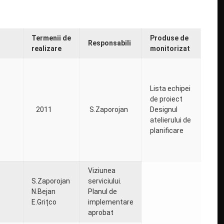
Termenii de
Produse de
Responsabili
realizare
monitorizat
Lista echipei
de proiect
2011
S.Zaporojan
Designul
atelierului de
planificare
Viziunea
S.Zaporojan
serviciului.
N.Bejan
Planul de
E.Grițco
implementare
aprobat