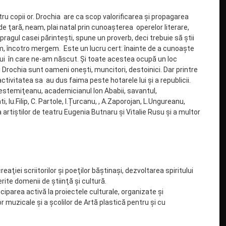
ntru copii or. Drochia are ca scop valorificarea şi propagarea
ă de ţară, neam, plai natal prin cunoaşterea operelor literare,
 pragul casei părinteşti, spune un proverb, deci trebuie să ştii
m, încotro mergem. Este un lucru cert: înainte de a cunoaşte
nului în care ne-am născut. Și toate acestea ocupă un loc
ui Drochia sunt oameni oneşti, muncitori, destoinici. Dar printre
activitatea sa au dus faima peste hotarele lui şi a republicii.
Testemiţeanu, academicianul Ion Ababii, savantul,
i, Iu.Filip, C. Partole, I.Țurcanu, , A.Zaporojan, L.Ungureanu,
 artiştilor de teatru Eugenia Butnaru şi Vitalie Rusu şi a multor
aţiei scriitorilor şi poeţilor băştinaşi, dezvoltarea spiritului
erite domenii de ştiinţă şi cultură.
ticiparea activă la proiectele culturale, organizate şi
lor muzicale şi a şcolilor de Artă plastică pentru şi cu