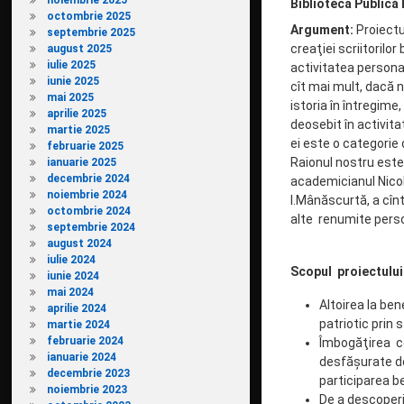
noiembrie 2025
Biblioteca Publică R
octombrie 2025
Argument:
Proiectul
septembrie 2025
creaţiei scriitorilo
august 2025
iulie 2025
activitatea personal
iunie 2025
cît mai mult, dacă 
mai 2025
istoria în întregime
aprilie 2025
deosebit în activita
martie 2025
ei este o categorie 
februarie 2025
Raionul nostru este
ianuarie 2025
decembrie 2024
academicianul Nicolae
noiembrie 2024
I.Mânăscurtă, a cînt
octombrie 2024
alte renumite person
septembrie 2024
august 2024
iulie 2024
Scopul proiectului
iunie 2024
mai 2024
Altoirea la ben
aprilie 2024
patriotic prin 
martie 2024
februarie 2024
Îmbogăţirea col
ianuarie 2024
desfăşurate de 
decembrie 2023
participarea ben
noiembrie 2023
De a descoperi 