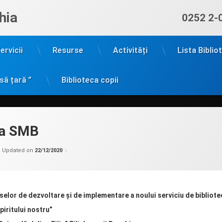
hia
Sună ac
0252 2-
ervicii
Resurse
Activități
Lista Biblio
să țară ”
Biblioteca copii
ea SMB
Categorii:
by
Filiala
admin
Updated on
22/12/2020
copii
Drochia
elor de dezvoltare și de implementare a noului serviciu de bibliote
iritului nostru”