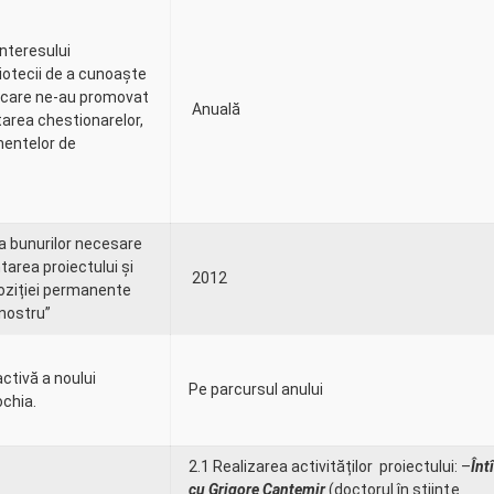
interesului
liotecii de a cunoaște
i care ne-au promovat
Anuală
area chestionarelor,
mentelor de
ea bunurilor necesare
area proiectului și
2012
ziției permanente
 nostru”
ctivă a noului
Pe parcursul anului
ochia.
2.1 Realizarea activităților proiectului: –
Înt
cu Grigore Cantemir
(doctorul în ştiinţe