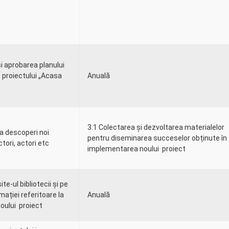
i aprobarea planului
l proiectului „Acasa
Anuală
3.1 Colectarea și dezvoltarea materialelor
a descoperi noi
pentru diseminarea succeselor obținute în
ctori, actori etc
implementarea noului proiect
ite-ul bibliotecii și pe
ației referitoare la
Anuală
oului proiect