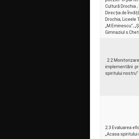
Cultură Drochia , B
Direcția de Învă
Drochia, Liceele 
„M.Eminescu”, „Ș
Gimnaziul s.Che
2.2 Monitorizarea
implementării pr
spiritului nostru”
2.3 Evaluarea efi
„Acasa spiritului