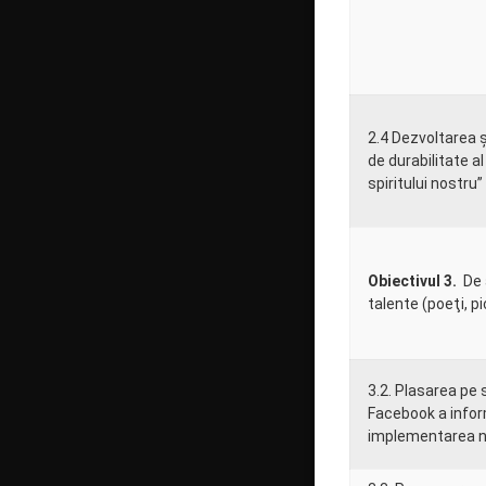
2.4 Dezvoltarea ș
de durabilitate a
spiritului nostru”
Obiectivul 3.
De 
talente (poeţi, pi
3.2. Plasarea pe s
Facebook a inform
implementarea n