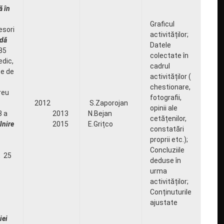
ă în
Graficul
esori
activităților;
dă
Datele
(85
colectate în
edic,
cadrul
ze de
activităților (
chestionare,
reu
fotografii,
2012
S.Zaporojan
opinii ale
3 a
2013
N.Bejan
cetățenilor,
îlnire
2015
E.Grițco
constatări
proprii etc.);
Concluziile
, 25
deduse în
urma
activităților;
Conținuturile
ajustate
iei