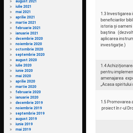
august 2021
iulie 2021
mai 2021
1.3 Investigarea 
aprilie 2021
beneficiarilor bib
martie 2021
istoria și oamen
februarie 2021
baștina (dezvolt
ianuarie 2021
aplicarea instru
decembrie 2020
noiembrie 2020
investigație.)
octombrie 2020
septembrie 2020
august 2020
iulie 2020
1.4 Achiziționar
iunie 2020
pentru implement
mai 2020
amenajarea expo
aprilie 2020
„Acasa spiritului
martie 2020
februarie 2020
ianuarie 2020
1.5 Promovarea a
decembrie 2019
proiect în r-ul Dr
noiembrie 2019
septembrie 2019
august 2019
iunie 2019
mai 2019