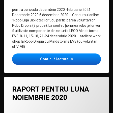
DROCHIA
pentru perioada decembrie 2020 -februarie 2021
Decembrie 2020 6 decembrie 2020 – Concursul online
”Robo Liga Bibliotecilor”, cu participarea voluntarilor
Robo Dropia (3 probe). La confecționarea roboțeilor vor
fi utilizate componente din seturile LEGO Mindstorms
EV3. 8-11, 15-18, 21-24 decembrie 2020 – ateliere work
shop la Robo Dropia cu Mindstorms EV3 (cu voluntari
cl. V-VII) …
PLANUL DE ACTIVITĂȚI F
Continuă lectura
Lasă
RAPORT PENTRU LUNA
un
comentariu
NOIEMBRIE 2020
la
RAPORT
PENTRU
Categorii:
Posted on
Updated on
by
Programul
admin
11/01/2021
11/01/2021
LUNA
activitatilor