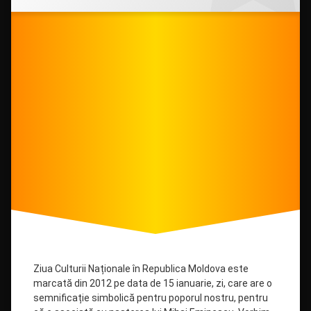
în
Culturii”
MASS-
MEDIA
2021
Ziua Culturii Naționale în Republica Moldova este
marcată din 2012 pe data de 15 ianuarie, zi, care are o
semnificație simbolică pentru poporul nostru, pentru