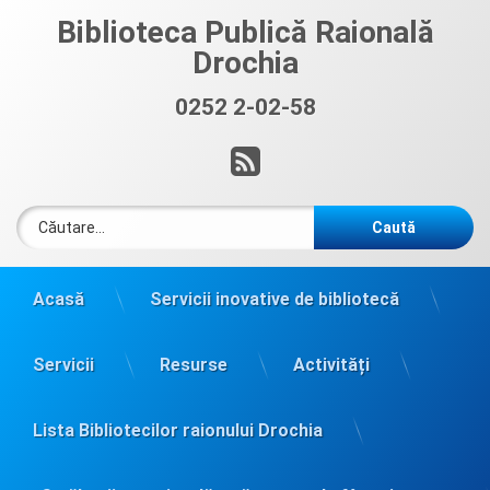
Sari
Biblioteca Publică Raională
la
Drochia
conținut
0252 2-02-58
Sună acum:
RSS
Caută după:
Acasă
Servicii inovative de bibliotecă
Servicii
Resurse
Activități
Lista Bibliotecilor raionului Drochia