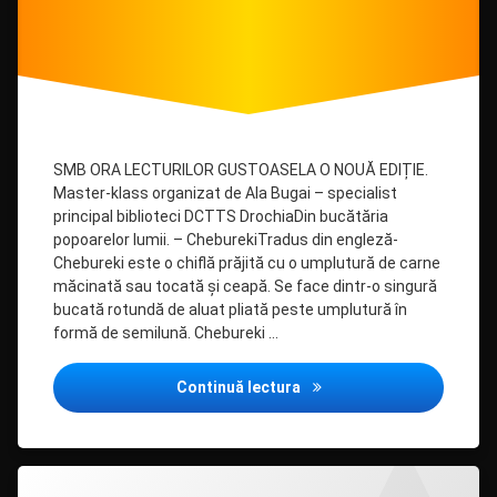
SMB ORA LECTURILOR GUSTOASELA O NOUĂ EDIȚIE.
Master-klass organizat de Ala Bugai – specialist
principal biblioteci DCTTS DrochiaDin bucătăria
popoarelor lumii. – CheburekiTradus din engleză-
Chebureki este o chiflă prăjită cu o umplutură de carne
măcinată sau tocată și ceapă. Se face dintr-o singură
bucată rotundă de aluat pliată peste umplutură în
formă de semilună. Chebureki …
Ora lecturilor gustoase –
Continuă lectura
Lasă