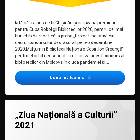
Iată că a ajuns de la Chișinău și caravana premierii
pentru Cupa Roboligii Bibliotecilor 2020, pentru cel mai
bun club de robotică la proba „Proiect Inovativ” din
cadrul concursului, desfășurat pe 5-6 decembrie
2020.Mulțumiri Bibliotecii Naționale Copii „Ion Creangă”
pentru efortul deosebit de a organiza acest concurs al
bibliotecilor din Moldova în ciuda pandemiei și …
Caravana premierii pentru 
Continuă lectura
Lasă
„Ziua Națională a Culturii”
un
comentariu
2021
la
„Ziua
Națională
Categorii:
Posted on
Updated on
by
Biblioteca
admin
17/01/2021
17/01/2021
a