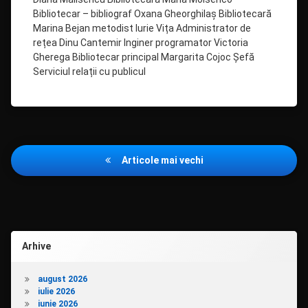
Bibliotecar – bibliograf Oxana Gheorghilaș Bibliotecară
Marina Bejan metodist Iurie Vița Administrator de
rețea Dinu Cantemir Inginer programator Victoria
Gherega Bibliotecar principal Margarita Cojoc Șefă
Serviciul relații cu publicul
Navigare
Articole mai vechi
în
articole
Arhive
august 2026
iulie 2026
iunie 2026