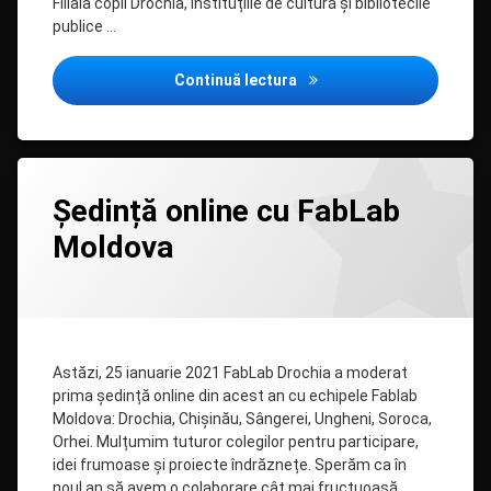
Filiala copii Drochia, instituțiile de cultură și bibliotecile
publice …
Regulament „Filipiada” 20
Continuă lectura
Lasă
Ședință online cu FabLab
un
comentariu
Moldova
la
Ședință
online
Categorii:
Posted on
Updated on
by
Biblioteca
admin
25/01/2021
25/01/2021
cu
în
FabLab
MASS-
MEDIA
Moldova
Astăzi, 25 ianuarie 2021 FabLab Drochia a moderat
prima ședință online din acest an cu echipele Fablab
Moldova: Drochia, Chișinău, Sângerei, Ungheni, Soroca,
Orhei. Mulțumim tuturor colegilor pentru participare,
idei frumoase și proiecte îndrăznețe. Sperăm ca în
noul an să avem o colaborare cât mai fructuoasă.