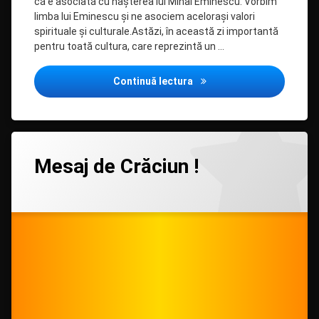
că e asociată cu naşterea lui Mihai Eminescu. Vorbim
limba lui Eminescu şi ne asociem acelorași valori
spirituale şi culturale.Astăzi, în această zi importantă
pentru toată cultura, care reprezintă un …
„Ziua Națională a Culturii”
Continuă lectura
Lasă
Mesaj de Crăciun !
un
comentariu
la
Categorii:
Posted on
Updated on
by
Anunt
admin
06/01/2021
06/01/2021
Mesaj
de
Crăciun
!