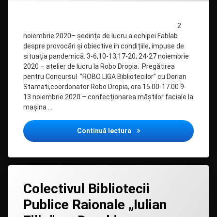
NOIEMBRIE
lunar
2020
2
noiembrie 2020– ședința de lucru a echipei Fablab
despre provocări și obiective în condițiile, impuse de
situația pandemică. 3-6,10-13,17-20, 24-27 noiembrie
2020 – atelier de lucru la Robo Dropia. Pregătirea
pentru Concursul ”ROBO LIGA Bibliotecilor” cu Dorian
Stamati,coordonator Robo Dropia, ora 15.00-17.00 9-
13 noiembrie 2020 – confecționarea măștilor faciale la
mașina …
RAPORT PENTRU LUNA NO
Continuă lectura
Lasă
Colectivul Bibliotecii
un
comentariu
Publice Raionale „Iulian
la
Colectivul