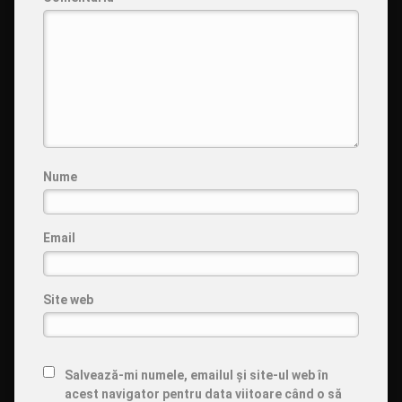
Nume
Email
Site web
Salvează-mi numele, emailul și site-ul web în
acest navigator pentru data viitoare când o să