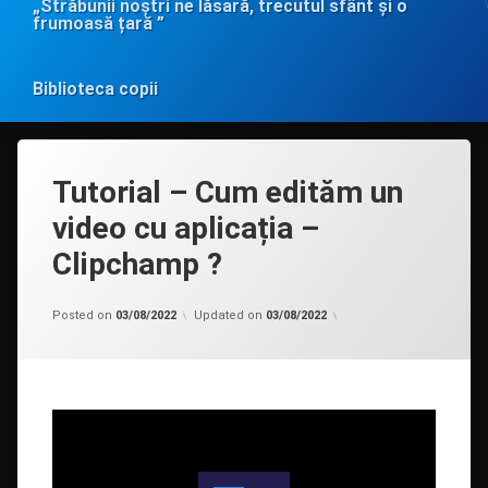
„Străbunii noștri ne lăsară, trecutul sfânt și o
frumoasă țară ”
Biblioteca copii
Tutorial – Cum edităm un
video cu aplicația –
Clipchamp ?
Categorii:
by
Resurse
admin
Posted on
03/08/2022
Updated on
03/08/2022