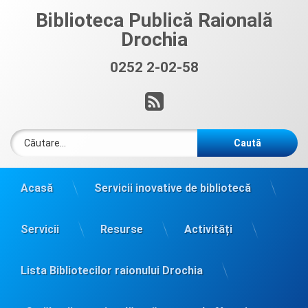
Sari
Biblioteca Publică Raională
la
Drochia
conținut
0252 2-02-58
Sună acum:
RSS
Caută după:
Acasă
Servicii inovative de bibliotecă
Servicii
Resurse
Activități
Lista Bibliotecilor raionului Drochia