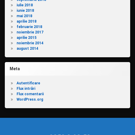
iulie 2018
iunie 2018
mai 2018
aprilie 2018
februarie 2018
noiembrie 2017
aprilie 2015
noiembrie 2014
august 2014
Meta
Autentificare
Flux intrări
Flux comentarii
WordPress.org