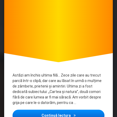
Vară
la
Biblioteca
Țarigrad.
Astăzi am închis ultima filă… Zece zile care au trecut
parcă într-o clipă, dar care au lăsat în urmă o mulțime
de zâmbete, prietenii și amintiri. Ultima zi a fost
dedicată subiectului: „Cartea și natura”, două comori
fără de care lumea ar fi mai săracă. Am vorbit despre
grija pe care le-o datorăm, pentru ca …
A 10-a zi… și ultima zi a T
Continuă lectura