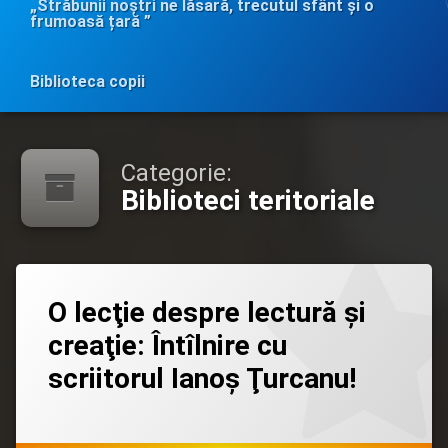
„Străbunii noștri ne lăsară, trecutul sfânt și o
frumoasă țară ”
Biblioteca copii
Categorie:
Biblioteci teritoriale
Lasă
O lecţie despre lectură şi
un
comentariu
creaţie: Întîlnire cu
la
O
scriitorul Ianoş Ţurcanu!
lecţie
despre
lectură
Categorii:
Posted on
Updated on
by
Biblioteci
admin
06/08/2026
06/08/2026
şi
teritoriale
creaţie: