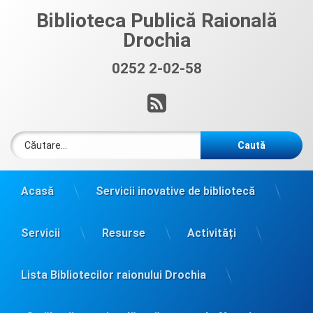
Sari
Biblioteca Publică Raională
la
Drochia
conținut
0252 2-02-58
Sună acum:
RSS
Caută după:
Acasă
Servicii inovative de bibliotecă
Servicii
Resurse
Activități
Lista Bibliotecilor raionului Drochia