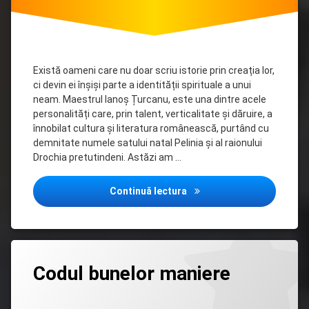
Există oameni care nu doar scriu istorie prin creația lor,
ci devin ei înșiși parte a identității spirituale a unui
neam. Maestrul Ianoș Țurcanu, este una dintre acele
personalități care, prin talent, verticalitate și dăruire, a
înnobilat cultura și literatura românească, purtând cu
demnitate numele satului natal Pelinia și al raionului
Drochia pretutindeni. Astăzi am …
75 de ani de la nașterea po
Continuă lectura
Lasă
Codul bunelor maniere
un
comentariu
la
Categorii:
Posted on
Updated on
by
Biblioteca
admin
14/07/2026
14/07/2026
Codul