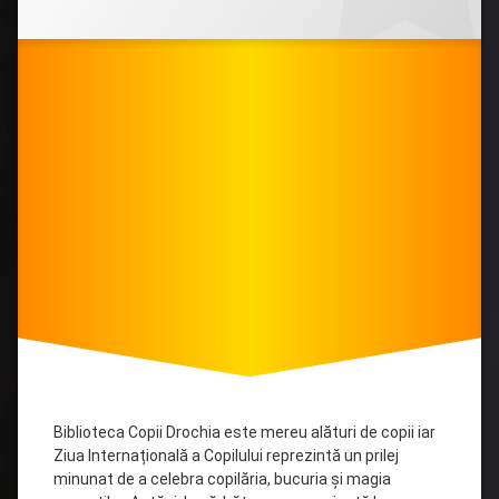
Categorii:
Posted on
Updated on
by
Filiala
admin
01/06/2026
15/06/2026
alături
copii
de
Drochia
copii
1
iunie
Biblioteca Copii Drochia este mereu alături de copii iar
Ziua Internațională a Copilului reprezintă un prilej
minunat de a celebra copilăria, bucuria și magia