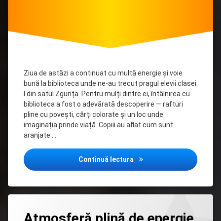
Ziua de astăzi a continuat cu multă energie și voie
bună la biblioteca unde ne-au trecut pragul elevii clasei
I din satul Zgurița. Pentru mulți dintre ei, întâlnirea cu
biblioteca a fost o adevărată descoperire — rafturi
pline cu povești, cărți colorate și un loc unde
imaginația prinde viață. Copiii au aflat cum sunt
aranjate …
Biblioteca este o adevărat
Continuă lectura
Lasă
Atmosferă plină de energie
un