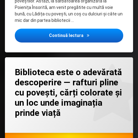
poveștilor. Astăzi, la sărbătoarea organizată la
Poienița Însorită, am venit pregătite cu multă voie
bună, cu Lădița cu povești, un coș cu dulciuri și câte un
mic dar din partea bibliotecii …
Biblioteca mereu alături de
Continuă lectura
Lasă
Biblioteca este o adevărată
un
comentariu
descoperire — rafturi pline
la
Biblioteca
cu povești, cărți colorate și
este
o
un loc unde imaginația
adevărată
descoperire
prinde viață
—
rafturi
pline
Categorii:
Posted on
Updated on
by
Filiala
admin
27/05/2026
23/06/2026
copii
cu
Drochia
povești,