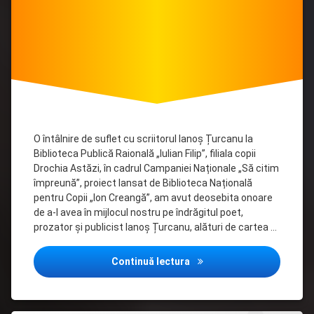
O întâlnire de suflet cu scriitorul Ianoș Țurcanu la
Biblioteca Publică Raională „Iulian Filip”, filiala copii
Drochia Astăzi, în cadrul Campaniei Naționale „Să citim
împreună”, proiect lansat de Biblioteca Națională
pentru Copii „Ion Creangă”, am avut deosebita onoare
de a-l avea în mijlocul nostru pe îndrăgitul poet,
prozator și publicist Ianoș Țurcanu, alături de cartea …
O întâlnire de suflet cu scr
Continuă lectura