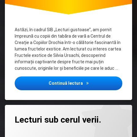
Astăzi, în cadrul SIB „Lecturi gustoase”, am pornit
împreună cu copiii din tabăra de vară a Centrul de
Creație a Copiilor Drochia într-o călătorie fascinantă în
lumea fructelor exotice. Am lecturat cu interes cartea
Fructele exotice de Silvia Ursachi, descoperind
informații captivante despre fructe mai puțin
cunoscute, originile lor și beneficiile pe care le aduc …
Lecturi gustoase și descop
Continuă lectura
Lasă
Lecturi sub cerul verii.
un
comentariu
la
Categorii:
Posted on
Updated on
by
Clubul
admin
08/06/2026
15/06/2026
Lecturi
”Diversitate”
,