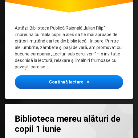
Astăzi, Biblioteca Publică Raională „Iulian Filip”
împreună cu filiala copii, a ales să fie mai aproape de
cititori, mutând cartea din bibliotecă… în parc. Printre
alei umbrite, zâmbete și pași de vară, am promovat cu
bucurie campania „Lecturi sub cerul verii” – o invitație
deschisă la lectură, relaxare și întâlniri frumoase cu
povești care se …
Lecturi sub cerul verii.
Continuă lectura
Lasă
Biblioteca mereu alături de
un
comentariu
copii 1 iunie
la
Biblioteca
mereu