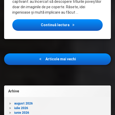
captivant: au încercat să descopere titlurile poveștilor
doar din imaginile de pe coperte. Râsete, idei
ingenioase și multă implicare au făcut …
Atmosferă plină de energie
Continuă lectura
Navigare
Articole mai vechi
în
articole
Arhive
august 2026
iulie 2026
iunie 2026