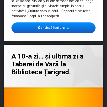
la Biblioteca Publică Șuri, am demonstrat că educația
începe cu gesturile și cuvintele simple. În cadrul
activității „Cultura comunicării – Copacul cuvintelor
frumoase”, copiii au descoperit …
Codul bunelor maniere
Continuă lectura
Lasă
A 10-a zi… și ultima zi a
un
comentariu
Taberei de Vară la
la
A
Biblioteca Țarigrad.
10-
a
zi…
Categorii:
Posted on
Updated on
by
Biblioteci
admin
04/07/2026
04/07/2026
și
teritoriale
ultima
zi
a
Taberei
de