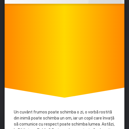
în
bunelor
MASS-
maniere
MEDIA
,
Biblioteci
teritoriale
Un cuvânt frumos poate schimba o zi, o vorbă rostită
din inimă poate schimba un om, iar un copil care învață
să comunice cu respect poate schimba lumea. Astăzi,