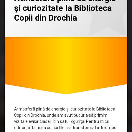
comentariu
și curiozitate la Biblioteca
la
Atmosferă
Copii din Drochia
plină
de
energie
Categorii:
Posted on
Updated on
by
Filiala
admin
27/05/2026
23/06/2026
și
copii
curiozitate
Drochia
la
Biblioteca
Copii
din
Drochia
Atmosferă plină de energie și curiozitate la Biblioteca
Copii din Drochia, unde am avut bucuria să primim
vizita elevilor clasei I din satul Zgurița. Pentru micii
cititori, întâlnirea cu cărțile s-a transformat într-un joc