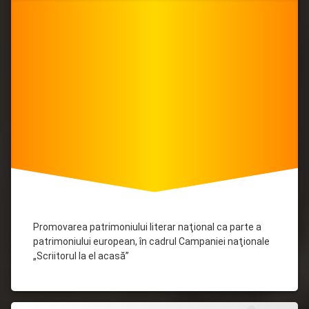
Întîlnire
cu
scriitorul
Ianoş
Ţurcanu!
Promovarea patrimoniului literar naţional ca parte a
patrimoniului european, în cadrul Campaniei naţionale
„Scriitorul la el acasă”