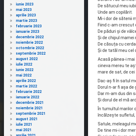
iunie 2023
De sătucul meu iubi
mai 2023
Unde am copilărit.
aprilie 2023
Mi-i dor de sătenii 
martie 2023
Fiind c-am crescut c
februarie 2023
De păduri și de vâlc
ianuarie 2023
decembrie 2022
Și de chipul mamei 
noiembrie 2022
De căsuța cu cerd
octombrie 2022
Și de tatăl meu cel
septembrie 2022
august 2022
Acasă pâinea-i mai 
iulie 2022
cineva mereu te așt
iunie 2022
mare de sat, de cei
mai 2022
Dac-aș fi în satul 
aprilie 2022
martie 2022
Dorul n-ar fi așa de
februarie 2022
Dar m-am dus din s
ianuarie 2022
Și dorul de el mă a
decembrie 2021
noiembrie 2021
În tumultul marilor 
septembrie 2021
încălzește sufletul, 
august 2021
Satule, meleagul m
iulie 2021
mai 2021
De tine mi-i dor me
aprilie 2021