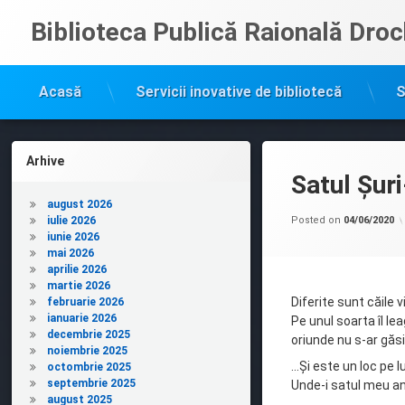
Sari
Biblioteca Publică Raională Droc
la
conținut
Acasă
Servicii inovative de bibliotecă
S
Arhive
Satul Șur
august 2026
iulie 2026
Posted on
04/06/2020
iunie 2026
mai 2026
aprilie 2026
martie 2026
Diferite sunt căile v
februarie 2026
ianuarie 2026
Pe unul soarta îl le
decembrie 2025
oriunde nu s-ar găsi,
noiembrie 2025
…Și este un loc pe 
octombrie 2025
septembrie 2025
Unde-i satul meu 
august 2025