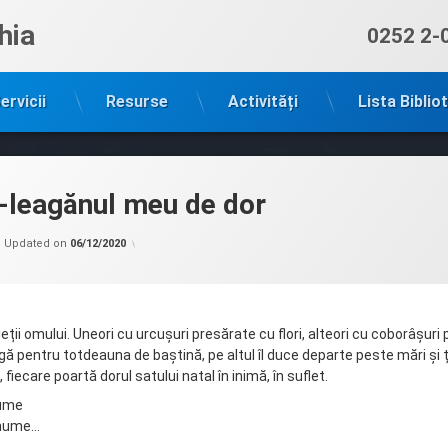
hia
Sună ac
0252 2-
ervicii
Resurse
Activități
Lista Biblio
i-leagănul meu de dor
Categorii:
by
Biblioteca
admin
Updated on
06/12/2020
în
MASS-
MEDIA
,
Biblioteci
teritoriale
ieții omului. Uneori cu urcușuri presărate cu flori, alteori cu coborâșuri p
agă pentru totdeauna de baștină, pe altul îl duce departe peste mări și ț
 fiecare poartă dorul satului natal în inimă, în suflet.
lume
anume…