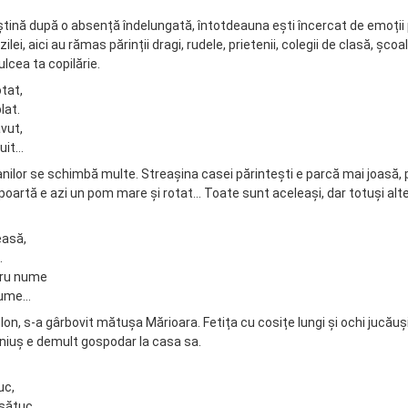
ștină după o absență îndelungată, întotdeauna ești încercat de emoții 
ilei, aici au rămas părinții dragi, rudele, prietenii, colegii de clasă, școal
ulcea ta copilărie.
tat,
lat.
vut,
 uit…
nilor se schimbă multe. Streașina casei părintești e parcă mai joasă, 
 poartă e azi un pom mare și rotat… Toate sunt aceleași, dar totuși alt
easă,
.
dru nume
 lume…
on, s-a gârbovit mătușa Mărioara. Fetița cu cosițe lungi și ochi jucăuș
ăniuș e demult gospodar la casa sa.
uc,
sătuc.