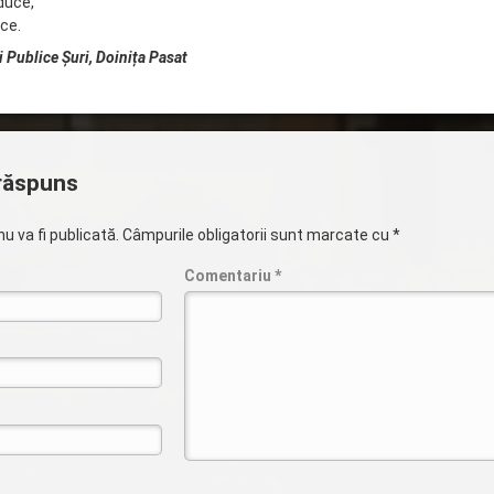
duce,
uce.
i Publice Șuri, Doinița Pasat
răspuns
u va fi publicată.
Câmpurile obligatorii sunt marcate cu
*
Comentariu
*