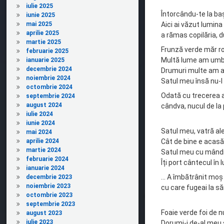
iulie 2025
Întorcându-te la ba
iunie 2025
mai 2025
Aici ai văzut lumina z
aprilie 2025
a rămas copilăria, d
martie 2025
Frunză verde măr ro
februarie 2025
Multă lume am umb
ianuarie 2025
decembrie 2024
Drumuri multe am a
noiembrie 2024
Satul meu însă nu-l
octombrie 2024
Odată cu trecerea a
septembrie 2024
august 2024
cândva, nucul de la
iulie 2024
iunie 2024
Satul meu, vatră al
mai 2024
aprilie 2024
Cât de bine e acasă
martie 2024
Satul meu cu mân
februarie 2024
Îți port cântecul în
ianuarie 2024
… A îmbătrânit moș I
decembrie 2023
noiembrie 2023
cu care fugeai la s
octombrie 2023
septembrie 2023
Foaie verde foi de n
august 2023
iulie 2023
Dorumi-i de-al meu 