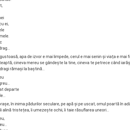
t,
mei
u ei,
ele
mele.
ac
 drag…
gustoasă, apa de izvor e mai limpede, cerul e mai senin și viața e mai 
eaptă, cineva mereu se gândește la tine, cineva te petrece când iarăși 
 dragi rămași la baștină…
meu
 greu…
at departe
rde…
orașe, în inima pădurilor seculare, pe apă și pe uscat, omul poartă în a
îi alină tristețea, îi umezește ochii, îi taie răsuflarea uneori…
eu,
reu…