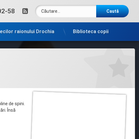
Caută după:
RSS
um:
02-58
tecilor raionului Drochia
Biblioteca copii
line de spini.
ări. Însă