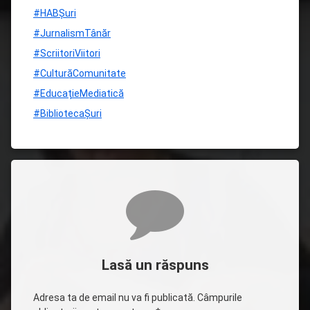
#HABȘuri
#JurnalismTânăr
#ScriitoriViitori
#CulturăComunitate
#EducațieMediatică
#BibliotecaȘuri
Comentarii
Lasă un răspuns
Adresa ta de email nu va fi publicată.
Câmpurile