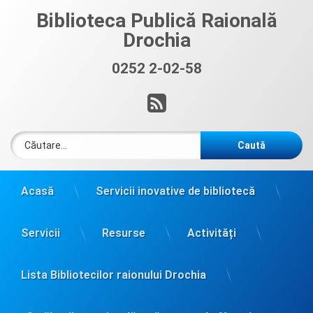
Sari
Biblioteca Publică Raională
la
Drochia
conținut
0252 2-02-58
Sună acum:
RSS
Caută după:
Acasă
Servicii inovative de bibliotecă
Servicii
Resurse
Activități
Lista Bibliotecilor raionului Drochia