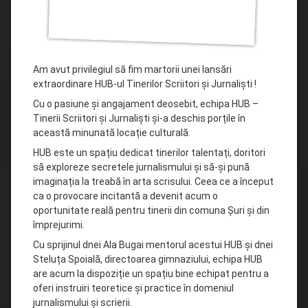
Am avut privilegiul să fim martorii unei lansări
extraordinare HUB-ul Tinerilor Scriitori și Jurnaliști !
Cu o pasiune și angajament deosebit, echipa HUB –
Tinerii Scriitori și Jurnaliști și-a deschis porțile în
această minunată locație culturală.
HUB este un spațiu dedicat tinerilor talentați, doritori
să exploreze secretele jurnalismului și să-și pună
imaginația la treabă în arta scrisului. Ceea ce a început
ca o provocare incitantă a devenit acum o
oportunitate reală pentru tinerii din comuna Șuri și din
împrejurimi.
Cu sprijinul dnei Ala Bugai mentorul acestui HUB și dnei
Steluța Spoială, directoarea gimnaziului, echipa HUB
are acum la dispoziție un spațiu bine echipat pentru a
oferi instruiri teoretice și practice în domeniul
jurnalismului și scrierii.