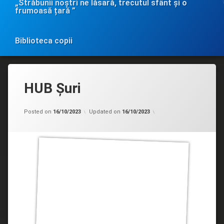
„Străbunii noștri ne lăsară, trecutul sfânt și o
frumoasă țară ”
Biblioteca copii
HUB Șuri
Categorii:
by
Biblioteci
admin
Posted on
16/10/2023
Updated on
16/10/2023
teritoriale