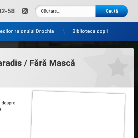
Caută după:
RSS
um:
02-58
tecilor raionului Drochia
Biblioteca copii
Paradis / Fără Mască
it despre
ă.