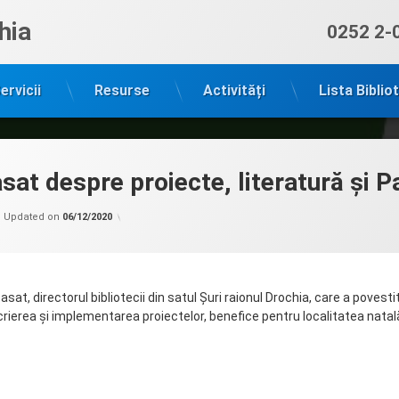
hia
Sună ac
0252 2-
ervicii
Resurse
Activități
Lista Biblio
sat despre proiecte, literatură și 
Categorii:
by
Biblioteca
admin
Updated on
06/12/2020
în
MASS-
MEDIA
,
Biblioteci
teritoriale
Pasat, directorul bibliotecii din satul Șuri raionul Drochia, care a povest
crierea și implementarea proiectelor, benefice pentru localitatea natal