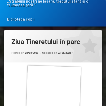
„Străbunii noștri ne lăsară, trecutul sfânt și o
frumoasă țară ”
Biblioteca copii
Ziua Tineretului în parc
Categorii:
by
Acces
admin
Posted on
21/08/2023
Updated on
23/08/2023
la
informație
de
interes
public