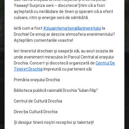
Yaaaay! Surpriza serii – discoteca! Știm că a fost
așteptată cu nerăbdare de tineri și speram că a oferit
culoare, ritm și energie serii de sâmbătă.
Iată cum a fost
#ziuainternaționalăatineretului
la
Drochia! Ce emoji ar descrie atmosfera evenimentului?
Așteptăm comentariile voastre!
Ieri tineretul drochian și oaspeții săi, au avut ocazia de
unde eveniment miraculos în Parcul Central al orașului
Drochia. Concert și discotecă organizată de
Centrul De
Tineret Drochia
împreună cu partenerii săi:
Primăria orașului Drochia
Biblioteca publică raională Drochia ”Iulian Filip”
Centrul de Cultură Drochia
Direcția Cultură Drochia
Și desigur tinerii noștri receptivi și talentați!