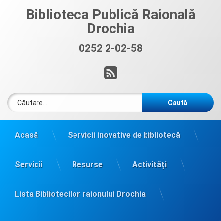
Sari
Biblioteca Publică Raională
la
Drochia
conținut
0252 2-02-58
Sună acum:
RSS
Caută după:
Acasă
Servicii inovative de bibliotecă
Servicii
Resurse
Activități
Lista Bibliotecilor raionului Drochia