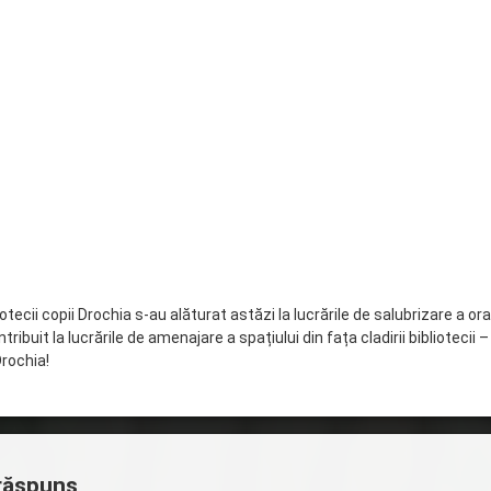
liotecii copii Drochia s-au alăturat astăzi la lucrările de salubrizare a o
ntribuit la lucrările de amenajare a spațiului din fața cladirii bibliotec
Drochia!
răspuns