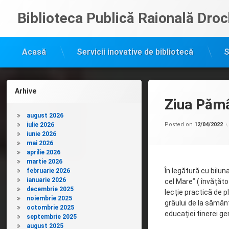
Sari
Biblioteca Publică Raională Droc
la
conținut
Acasă
Servicii inovative de bibliotecă
S
Arhive
Ziua Pămâ
august 2026
iulie 2026
Posted on
12/04/2022
iunie 2026
mai 2026
aprilie 2026
martie 2026
În legătură cu biluna
februarie 2026
ianuarie 2026
cel Mare” ( învățăto
decembrie 2025
lecție practică de p
noiembrie 2025
grâului de la sămânț
octombrie 2025
educației tinerei gen
septembrie 2025
august 2025