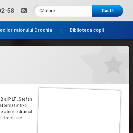
Caută după:
RSS
um:
02-58
tecilor raionului Drochia
Biblioteca copii
I-B a IP LT „Ștefan
nsformat într-o
are atenție drumul
direcții ale