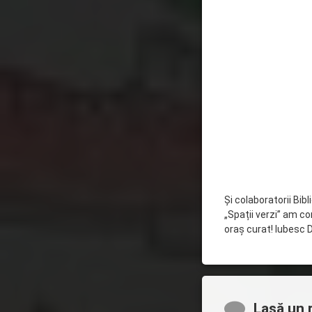
Și colaboratorii Bib
„Spații verzi” am co
oraș curat! Iubesc 
Comentarii
Lasă un 