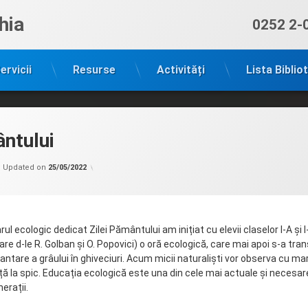
hia
Sună ac
0252 2-
ervicii
Resurse
Activități
Lista Biblio
ntului
Categorii:
by
Filiala
admin
Updated on
25/05/2022
copii
Drochia
rul ecologic dedicat Zilei Pământului am inițiat cu elevii claselor I-A și 
are d-le R. Golban și O. Popovici) o oră ecologică, care mai apoi s-a tra
lantare a grâului în ghiveciuri. Acum micii naturaliști vor observa cu m
ă la spic. Educația ecologică este una din cele mai actuale și necesare 
erații.