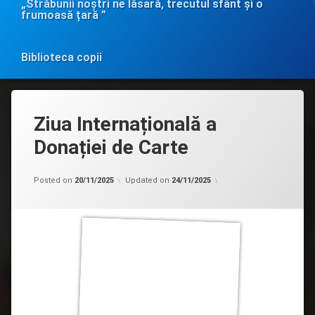
„Străbunii noștri ne lăsară, trecutul sfânt și o
frumoasă țară ”
Biblioteca copii
Ziua Internațională a
Donației de Carte
Categorii:
by
Filiala
admin
Posted on
20/11/2025
Updated on
24/11/2025
copii
Drochia