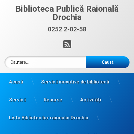
Sari
Biblioteca Publică Raională
la
Drochia
conținut
0252 2-02-58
Sună acum:
RSS
Caută după:
Acasă
Servicii inovative de bibliotecă
Servicii
Resurse
Activități
Lista Bibliotecilor raionului Drochia