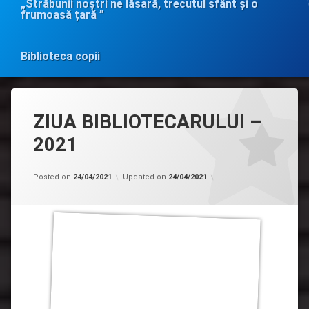
„Străbunii noștri ne lăsară, trecutul sfânt și o
frumoasă țară ”
Biblioteca copii
ZIUA BIBLIOTECARULUI –
2021
Categorii:
by
Evenimente
admin
Posted on
24/04/2021
Updated on
24/04/2021