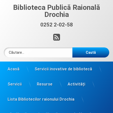
Sari
Biblioteca Publică Raională
la
Drochia
conținut
0252 2-02-58
Sună acum:
RSS
Caută după:
Acasă
Servicii inovative de bibliotecă
Servicii
Resurse
Activități
Lista Bibliotecilor raionului Drochia