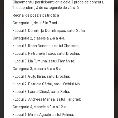
Clasamentul participanților la cele 3 probe de concurs,
în dependenț-ă de categoriile de vârstă:
Recital de poezie patriotică
Categoria 1, de la 5 la 7 ani.
• Locul 1: Dumitrița Dumitrașcu, satul Sofia;
Categoria 2, clasele a 2-a a 4-a.
• Locul 1: Ilinca Bunescu, satul Chetrosu;
• Locul 2: Petronela Tcaci, satul Drochia;
• Locul 3: Lia Furtuna, satul Fântânița.
Categoria 3, clasa a 5-a a 8-a
• Locul 1, Guțu Ilaria, satul Drochia;
• Locul 2: Patricia Gârbu, satul Ochiul Alb;
• Locul 3: Laura Gâscă, satul Sofia;
• Locul 3: Andreea Manea, satul Țarigrad;
Categoria 4, clasele a 9-a a 12-a
• Locul 1: Mirela Agachi, satul Pelinia;