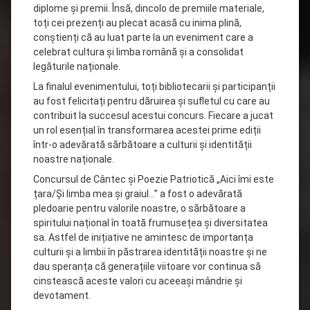
diplome și premii. Însă, dincolo de premiile materiale,
toți cei prezenți au plecat acasă cu inima plină,
conștienți că au luat parte la un eveniment care a
celebrat cultura și limba română și a consolidat
legăturile naționale.
La finalul evenimentului, toți bibliotecarii și participanții
au fost felicitați pentru dăruirea și sufletul cu care au
contribuit la succesul acestui concurs. Fiecare a jucat
un rol esențial în transformarea acestei prime ediții
într-o adevărată sărbătoare a culturii și identității
noastre naționale.
Concursul de Cântec și Poezie Patriotică „Aici îmi este
țara/Și limba mea și graiul…” a fost o adevărată
pledoarie pentru valorile noastre, o sărbătoare a
spiritului național în toată frumusețea și diversitatea
sa. Astfel de inițiative ne amintesc de importanța
culturii și a limbii în păstrarea identității noastre și ne
dau speranța că generațiile viitoare vor continua să
cinstească aceste valori cu aceeași mândrie și
devotament.