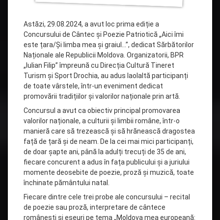
Astăzi, 29.08.2024, a avut loc prima ediție a
Concursului de Cântec și Poezie Patriotică „Aici îmi
este țara/Și limba mea și graiul…”, dedicat Sărbătorilor
Naționale ale Republicii Moldova. Organizatorii, BPR
„Iulian Filip” împreună cu Direcția Cultură Tineret
Turism și Sport Drochia, au adus laolaltă participanți
de toate vârstele, într-un eveniment dedicat
promovării tradițiilor și valorilor naționale prin artă.
Concursul a avut
ca obiectiv principal promovarea
valorilor naționale, a culturii și limbii române, într-o
manieră care să trezească și să hrănească dragostea
față de țară și de neam. De la cei mai mici participanți,
de doar șapte ani, până la adulți trecuți de 35 de ani,
fiecare concurent a adus în fața publicului și a juriului
momente deosebite de poezie, proză și muzică, toate
închinate pământului natal.
Fiecare dintre cele trei probe ale concursului – recital
de poezie sau proză, interpretare de cântece
românești și eseuri pe tema „Moldova mea europeană: