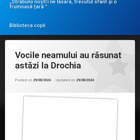
„Străbunii noștri ne lăsară, trecutul sfânt și o
frumoasă țară ”
Biblioteca copii
Vocile neamului au răsunat
astăzi la Drochia
Categorii:
by
Biblioteca
admin
Posted on
29/08/2024
Updated on
29/08/2024
în
MASS-
MEDIA