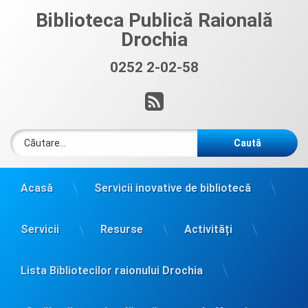
Sari
Biblioteca Publică Raională
la
Drochia
conținut
0252 2-02-58
Sună acum:
RSS
Caută după:
Acasă
Servicii inovative de bibliotecă
Servicii
Resurse
Activități
Lista Bibliotecilor raionului Drochia