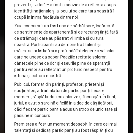
prezent și viitor” – a fost o ocazie de a reflecta asupra
identității naționale și a locului pe care țara noastră îl
ocupă în inima fiecăruia dintre noi.
Ziua concursului a fost una de sărbătoare, încărcată
de sentimente de apartenență și de recunoștință față
de strămoșii care au păstrat vii limba și cultura
noastră. Participanții au demonstrat talent și
măiestrie artistică și o profundă înțelegere a valorilor
care ne unesc ca popor. Poeziile recitate solemn,
cântecele pline de dor și eseurile pline de speranță
pentru viitor au reflectat un profund respect pentru
istoria și cultura noastră.
Publicul, format din părinți, profesori, prieteni și
susținători, a trăit alături de participanți fiecare
moment, răsplătindu-i cu aplauze și încurajări. În final,
juriul, a avut o sarcină dificilă în a decide câștigătorii,
căci fiecare participant a adus un strop de unicitate și
pasiune în concurs.
Premierea a fost un moment deosebit, în care cei mai
talentați și dedicați participanți au fost răsplătiți cu