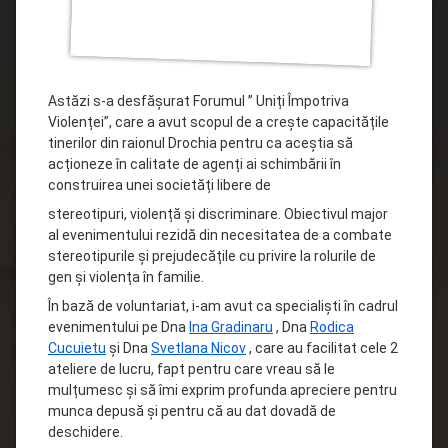
Astăzi s-a desfășurat Forumul ” Uniți Împotriva
Violenței”, care a avut scopul de a crește capacitățile
tinerilor din raionul Drochia pentru ca aceștia să
acționeze în calitate de agenți ai schimbării în
construirea unei societăți libere de
stereotipuri, violență și discriminare. Obiectivul major
al evenimentului rezidă din necesitatea de a combate
stereotipurile și prejudecățile cu privire la rolurile de
gen și violența în familie.
În bază de voluntariat, i-am avut ca
specialiști în cadrul
evenimentului pe Dna
Ina Gradinaru
, Dna
Rodica
Cucuietu
și Dna
Svetlana Nicov
, care au facilitat cele 2
ateliere de lucru, fapt pentru care vreau să le
mulțumesc și să îmi exprim profunda apreciere pentru
munca depusă și pentru că au dat dovadă de
deschidere.