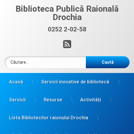
Sari
Biblioteca Publică Raională
la
Drochia
conținut
0252 2-02-58
Sună acum:
RSS
Caută după:
Acasă
Servicii inovative de bibliotecă
Servicii
Resurse
Activități
Lista Bibliotecilor raionului Drochia