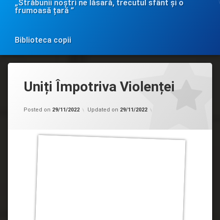
„Străbunii noștri ne lăsară, trecutul sfânt și o
frumoasă țară ”
Biblioteca copii
Uniți Împotriva Violenței
Categorii:
by
Clubul
admin
Posted on
29/11/2022
Updated on
29/11/2022
”Diversitate”
,
Uncategorized