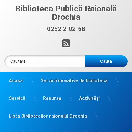
Sari
Biblioteca Publică Raională
la
Drochia
conținut
0252 2-02-58
Sună acum:
RSS
Caută după:
Acasă
Servicii inovative de bibliotecă
Servicii
Resurse
Activități
Lista Bibliotecilor raionului Drochia