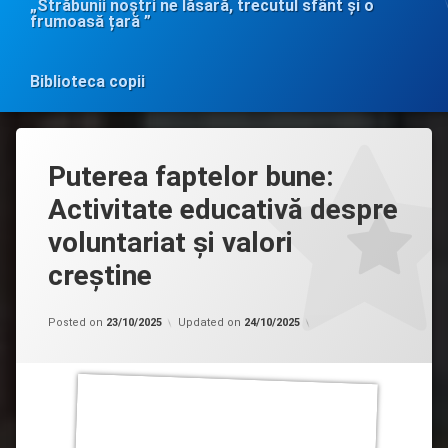
„Străbunii noștri ne lăsară, trecutul sfânt și o
frumoasă țară ”
Biblioteca copii
Puterea faptelor bune:
Activitate educativă despre
voluntariat și valori
creștine
Categorii:
by
Lecturi
admin
Posted on
23/10/2025
Updated on
24/10/2025
creștine