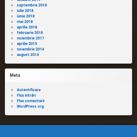
septembrie 2018
iulie 2018
iunie 2018
mai 2018
aprilie 2018
februarie 2018
noiembrie 2017
aprilie 2015
noiembrie 2014
august 2014
Meta
Autentificare
Flux intrări
Flux comentarii
WordPress.org