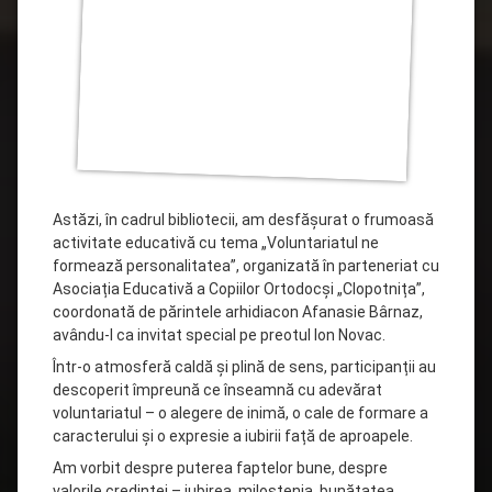
Astăzi, în cadrul bibliotecii, am desfășurat o frumoasă
activitate educativă cu tema „Voluntariatul ne
formează personalitatea”, organizată în parteneriat cu
Asociația Educativă a Copiilor Ortodocși „Clopotnița”,
coordonată de părintele arhidiacon Afanasie Bârnaz,
avându-l ca invitat special pe preotul Ion Novac.
Într-o atmosferă caldă și plină de sens, participanții au
descoperit împreună ce înseamnă cu adevărat
voluntariatul – o alegere de inimă, o cale de formare a
caracterului și o expresie a iubirii față de aproapele.
Am vorbit despre puterea faptelor bune, despre
valorile credinței – iubirea, milostenia, bunătatea,