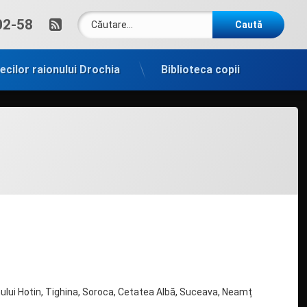
Caută după:
RSS
um:
02-58
tecilor raionului Drochia
Biblioteca copii
ului Hotin, Tighina, Soroca, Cetatea Albă, Suceava, Neamț