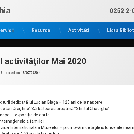
hia
Sună ac
0252 2-
ervicii
Resurse
Activități
Lista Biblio
 activităților Mai 2020
Categorii:
by
Programul
admin
Updated on
13/07/2020
activitatilor
lunar
urii dedicată lui Lucian Blaga – 125 ani de la naștere
ecturi Creștine” Sărbătoarea creștiină ”Sfîntul Gheorghe”
uropei – expoziție de carte
nternațională a familiei
 ziua Internațională a Muzeelor – promovăm cetățile istorice ale neam
 Arghezi – 140 ani de la naștere