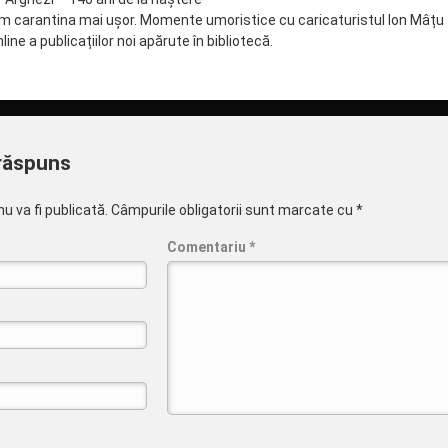
m carantina mai ușor. Momente umoristice cu caricaturistul Ion Mâțu
ne a publicațiilor noi apărute în bibliotecă.
răspuns
u va fi publicată.
Câmpurile obligatorii sunt marcate cu
*
Comentariu
*