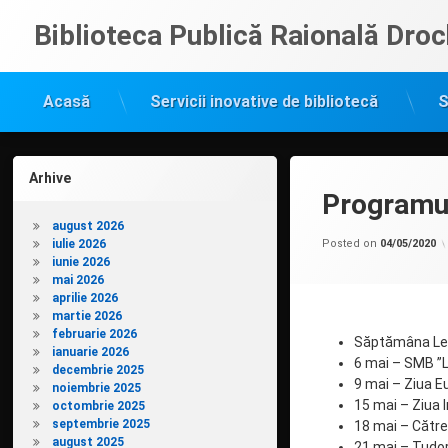
Sari
Biblioteca Publică Raională Droc
la
conținut
Acasă
Servicii inovative de bibliotecă
S
Arhive
Programul
august 2026
iulie 2026
Posted on
04/05/2020
iunie 2026
mai 2026
aprilie 2026
martie 2026
februarie 2026
Săptămâna Lect
ianuarie 2026
6 mai – SMB ”L
decembrie 2025
9 mai – Ziua E
noiembrie 2025
15 mai – Ziua I
octombrie 2025
septembrie 2025
18 mai – Către
august 2025
21 mai – Tudor