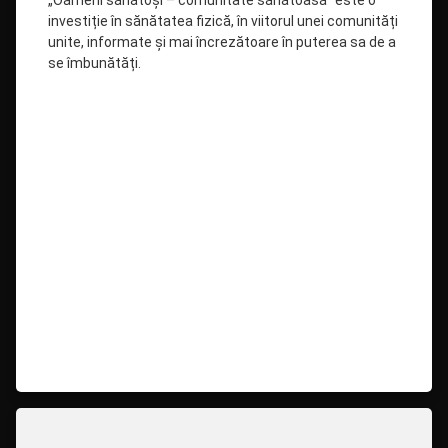
„Oameni sănătoși – comunitate sănătoasă” este o
investiție în sănătatea fizică, în viitorul unei comunități
unite, informate și mai încrezătoare în puterea sa de a
se îmbunătăți.