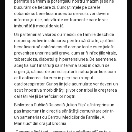
permite să trăim la potențialul nostru maxim și să ne
bucurăm de fiecare zi. Cunoștințele pe care le
dobândesc beneficiarii acestui serviciu, vor deveni
informații utile, adevărate instrumente care le vor
îmbunătăți modul de viață.
Un parteneriat valoros cu medicii de familie deschide
noi perspective în educarea pentru sănătate, ajutând
beneficiarii să dobândească competențe esențiale în
prevenirea unor maladii grave, cum ar fi infecțiile virale,
tuberculoza, diabetul și hipertensiunea. De asemenea,
aceștia sunt instruiți să intervină rapid în cazuri de
urgență, să acorde primul ajutor în situații critice, cum
ar fi asfixierea, durerea în piept sau stopul
cardiorespirator. Cunoștințele acumulate vor deveni un
scut împotriva morbidității și vor contribui la creșterea
calității vieții beneficiarilor noștri.
Biblioteca Publică Raională „Iulian Filip” a întreprins un
pas important în direcția sănătății comunitare printr-
un parteneriat cu Centrul Medicilor de Familie „A.
Manziuc” din orașul Drochia.