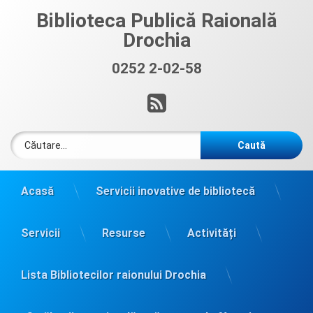
Sari
Biblioteca Publică Raională
la
Drochia
conținut
0252 2-02-58
Sună acum:
RSS
Caută după:
Acasă
Servicii inovative de bibliotecă
Servicii
Resurse
Activități
Lista Bibliotecilor raionului Drochia