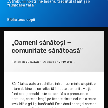
„Străbunii noștri ne lăsară, trecutul sfânt și o
frumoasă țară ”
Biblioteca copii
„Oameni sănătoși –
comunitate sănătoasă”
Categorii:
by
Uncategorized
admin
Posted on
21/10/2025
Updated on
21/10/2025
Sănătatea este un echilibru între trup, minte și spirit, o
stare de bine ce se reflectă în toate domeniile vieții,
fiind o responsabilitate personală și o preocupare
comună, care ne leagă pe fiecare dintre noi într-o rețea
invizibilă a grijii și bunăstării. Este darul esențial care ne