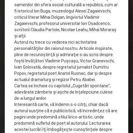
oamenilor din sfera social-culturală a republicii, cum ar
fi istoricul Ion Buga, muzeologul Alexei Zagaievschi,
criticul literar Mihai Dolgan, lingvistul Vladimir
Zagaievschi, profesorul universitar Ion Osadcenco,
scriitorii Claudia Partole, Nicolae Leahu, Mihai Moraraş
şi alţii.
Autorul nu trece cu vederea nici activitatea
personalităţilor din raionul nostru. Articole inspirate,
pline de recunoştinţă şi admiraţie s-au scris despre
foştii învăţători Vladimir Puşcaşu, Victor Granevschi,
Ivan Golovatâi, despre regretatul jurnalist Dumitru
Popov, regretatul poet Anatol Rusnac, dar şi despre
actualul dramaturg şi regizor Petru Ababei.
Cartea se încheie cu capitolul „Cugetări spontane”,
adevărate zâmbete şi aşchii de înţelepciune culese
de-a lungul anilor.
Interesantă carte, vă îndemn s-o citiţi, chiar dacă
autorul susţine că e publicistică, vă încredinţez că are
pagini unde predomină stilul lirico-artistic, unde
predomină sufletul de poet al autorului. Lecturarea
acestei lucrări îţi îmbogăţeşte cunoştinţele despre