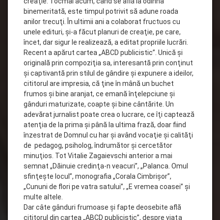
creaţie. Tocmai acum, când se află la odihna
binemeritată, este timpul potrivit să adune roada
anilor trecuţi. În ultimii ani a colaborat fructuos cu
unele edituri, şi-a făcut planuri de creaţie, pe care,
încet, dar sigur le realizează, a editat propriile lucrări.
Recent a apărut cartea „ABCD publicistic”. Unică şi
originală prin compoziţia sa, interesantă prin conţinut
şi captivantă prin stilul de gândire şi expunere a ideilor,
cititorul are impresia, că ţine în mână un buchet
frumos şi bine aranjat, ce emană înţelepciune şi
gânduri maturizate, coapte şi bine cântărite. Un
adevărat jurnalist poate crea o lucrare, ce îţi captează
atenţia de la prima şi până la ultima frază, doar fiind
înzestrat de Domnul cu har şi având vocaţie şi calităţi
de pedagog, psiholog, îndrumător şi cercetător
minuţios. Tot Vitalie Zagaievschi anterior a mai
semnat „Dăinuie credinţa-n veacuri”, „Palanca. Omul
sfinţeşte locul”, monografia „Corala Cimbrişor”,
„Cununi de flori pe vatra satului”, „E vremea coasei” şi
multe altele.
Dar câte gânduri frumoase şi fapte deosebite află
cititorul din cartea „ABCD publicistic”, despre viaţa