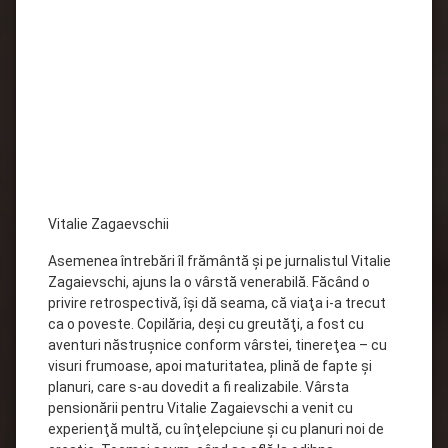
Vitalie Zagaevschii
Asemenea întrebări îl frământă şi pe jurnalistul Vitalie
Zagaievschi, ajuns la o vârstă venerabilă. Făcând o
privire retrospectivă, îşi dă seama, că viaţa i-a trecut
ca o poveste. Copilăria, deşi cu greutăţi, a fost cu
aventuri năstruşnice conform vârstei, tinereţea – cu
visuri frumoase, apoi maturitatea, plină de fapte şi
planuri, care s-au dovedit a fi realizabile. Vârsta
pensionării pentru Vitalie Zagaievschi a venit cu
experienţă multă, cu înţelepciune şi cu planuri noi de