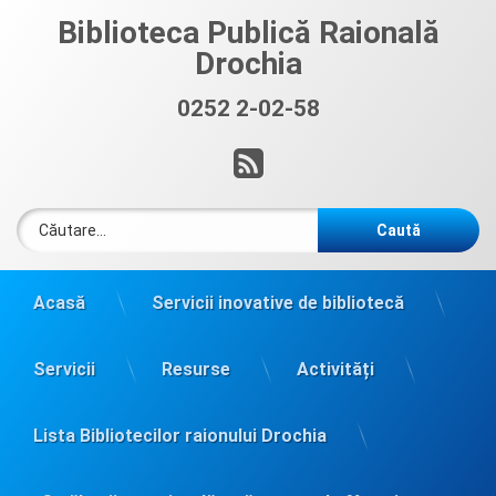
Sari
Biblioteca Publică Raională
la
Drochia
conținut
0252 2-02-58
Sună acum:
RSS
Caută după:
Acasă
Servicii inovative de bibliotecă
Servicii
Resurse
Activități
Lista Bibliotecilor raionului Drochia