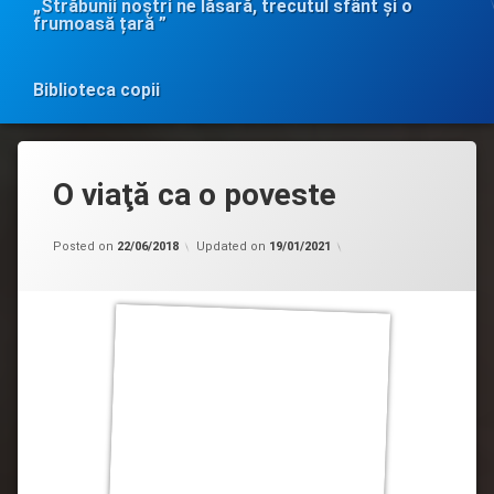
„Străbunii noștri ne lăsară, trecutul sfânt și o
frumoasă țară ”
Biblioteca copii
O viaţă ca o poveste
Categorii:
by
Biblioteca
admin
Posted on
22/06/2018
Updated on
19/01/2021
în
MASS-
MEDIA