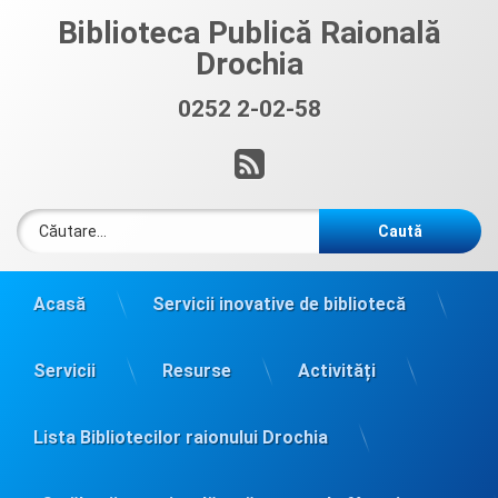
Sari
Biblioteca Publică Raională
la
Drochia
conținut
0252 2-02-58
Sună acum:
RSS
Caută după:
Acasă
Servicii inovative de bibliotecă
Servicii
Resurse
Activități
Lista Bibliotecilor raionului Drochia