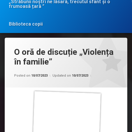
„Străbunii noștri ne lăsară, trecutul sfânt și o
frumoasă țară ”
Biblioteca copii
O oră de discuție „Violența
în familie”
Categorii:
by
Uncategorized
admin
Posted on
10/07/2023
Updated on
10/07/2023