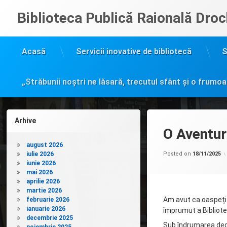
Sari
Biblioteca Publică Raională Droc
la
conținut
Acasă
Servicii inovative de bibliotecă
S
„Străbunii noștri ne lăsară, trecutul sfânt și o frumoa
Arhive
O Aventur
august 2026
iulie 2026
Posted on
18/11/2025
iunie 2026
mai 2026
aprilie 2026
martie 2026
Am avut ca oaspeți e
februarie 2026
ianuarie 2026
împrumut a Bibliotec
decembrie 2025
Sub îndrumarea dedi