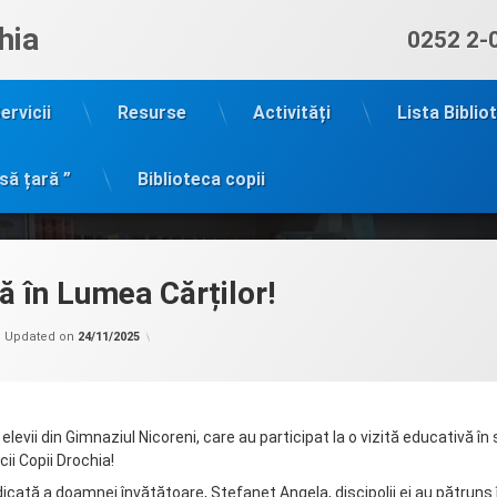
hia
Sună ac
0252 2-
ervicii
Resurse
Activități
Lista Biblio
să țară ”
Biblioteca copii
ă în Lumea Cărților!
Categorii:
by
Filiala
admin
Updated on
24/11/2025
copii
Drochia
levii din Gimnaziul Nicoreni, care au participat la o vizită educativă în 
ii Copii Drochia!
cată a doamnei învățătoare, Ștefaneț Angela, discipolii ei au pătruns 