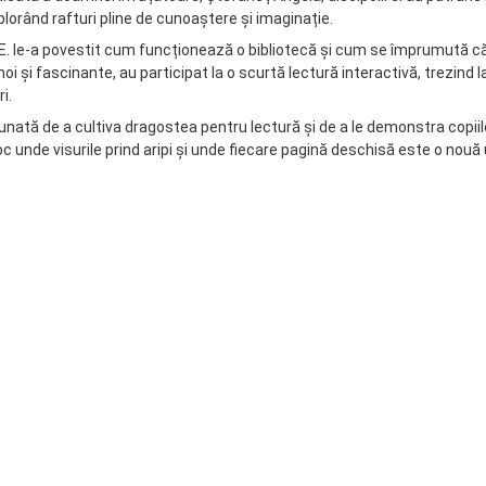
xplorând rafturi pline de cunoaștere și imaginație.
E. le-a povestit cum funcționează o bibliotecă și cum se împrumută căr
noi și fascinante, au participat la o scurtă lectură interactivă, trezind l
i.
unată de a cultiva dragostea pentru lectură și de a le demonstra copiil
oc unde visurile prind aripi și unde fiecare pagină deschisă este o nouă