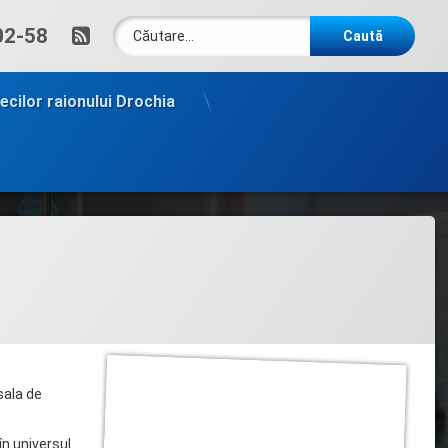
Caută după:
RSS
um:
02-58
tecilor raionului Drochia
sala de
în universul