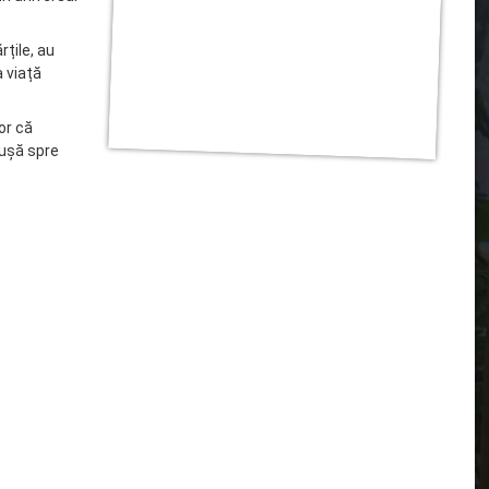
țile, au
a viață
or că
 ușă spre