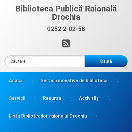
Sari
Biblioteca Publică Raională
la
Drochia
conținut
0252 2-02-58
Sună acum:
RSS
Caută după:
Acasă
Servicii inovative de bibliotecă
Servicii
Resurse
Activități
Lista Bibliotecilor raionului Drochia