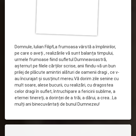
Domnule, Iulian Filip!La frumoasa vârstă a împlinirilor,
pe care o aveți , realizările vă sunt balanța timpului,
urmele frumoase fiind sufletul Dumneavoastră,
așternut pe filele cărților scrise, anii fiindu-vă un bun
prilej de plăcute amintiri alături de oamenii dragi , ce v-
au încurajat și susținut mereu.Vă dorim zile senine cu
mult soare, alese bucurii, cu realizări, cu dragostea
celor dragi în suflet, întruchipare a fericirii sublime, a
eternei tinereți, a dorinței de a trăi, a dărui, a crea…La
mulți ani binecuvântați de bunul Dumnezeu!