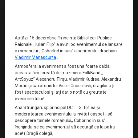
Astăzi, 15 decembrie, în incinta Bibliotecii Publice
Raionale ,, Iulian Filip” a avut loc evenimentul de lansare
a romanului ,, Coborînd în sus” a scriitorului drochian
Vladimir Manascurta
.
Atmosfera la eveniment a fost una foarte caldă,
aceasta fiind creată de muzicienii FolkBand ,,
ArtSoyuz” Alexandru Tîrşu, Vladimir Kudrea, Alexandru
Morari şi saxofonistul Viorel Cucereavîi, dragilor aţi
fost spectaculoşi şi aţi dat o notă cu greutate
evenimentului!
Ana Strungari,
sp.principal DCTTS, tot ea şi
moderatoarea evenimentului a invitat oaspeţii să
descopere tainele romanului,, Coborînd în sus”,
îngrijindu-se ca evenimentul să decurgă ca la patru
ace! ( Dragă colegă,