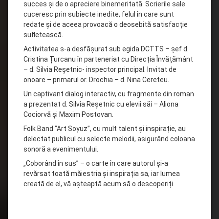
succes și de o apreciere binemeritată. Scrierile sale
cuceresc prin subiecte inedite, felul în care sunt
redate și de aceea provoacă o deosebită satisfacție
sufletească.
Activitatea s-a desfășurat sub egida DCTTS – șef d.
Cristina Țurcanu în parteneriat cu Direcția Învățământ
– d. Silvia Reșetnic- inspector principal. Invitat de
onoare – primarul or. Drochia – d. Nina Cereteu.
Un captivant dialog interactiv, cu fragmente din roman
a prezentat d. Silvia Reșetnic cu elevii săi – Aliona
Cociorvă și Maxim Postovan.
Folk Band ”Art Soyuz”, cu mult talent și inspirație, au
delectat publicul cu selecte melodii, asigurând coloana
sonoră a evenimentului.
„Coborând în sus” – o carte în care autorul și-a
revărsat toată măiestria și inspirația sa, iar lumea
creată de el, vă așteaptă acum să o descoperiți.