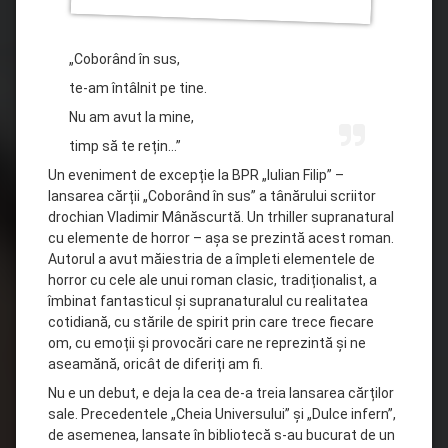
„Coborând în sus,
te-am întâlnit pe tine.
Nu am avut la mine,
timp să te rețin…”
Un eveniment de excepție la BPR „Iulian Filip” –
lansarea cărții „Coborând în sus” a tânărului scriitor
drochian Vladimir Mânăscurtă. Un trhiller supranatural
cu elemente de horror – așa se prezintă acest roman.
Autorul a avut măiestria de a împleti elementele de
horror cu cele ale unui roman clasic, tradiționalist, a
îmbinat fantasticul și supranaturalul cu realitatea
cotidiană, cu stările de
spirit prin care trece fiecare
om, cu emoții și provocări care ne reprezintă și ne
aseamănă, oricât de diferiți am fi.
Nu e un debut, e deja la cea de-a treia lansarea cărților
sale. Precedentele „Cheia Universului” și „Dulce infern”,
de asemenea, lansate în bibliotecă s-au bucurat de un