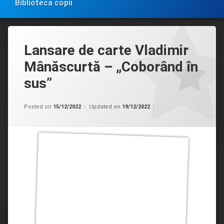
Biblioteca copii
Lansare de carte Vladimir
Mânăscurtă – „Coborând în
sus”
Categorii:
by
Biblioteca
admin
Posted on
15/12/2022
Updated on
19/12/2022
în
MASS-
MEDIA