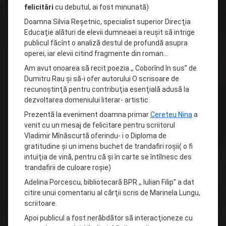
felicitări
cu debutul, ai fost minunată)
Doamna Silvia Reşetnic, specialist superior Direcţia
Educaţie alături de elevii dumneaei a reuşit să intrige
publicul făcînt o analiză destul de profundă asupra
operei, iar elevii citind fragmente din roman…
Am avut onoarea să recit poezia ,, Coborînd în sus” de
Dumitru Rau şi să-i ofer autorului O scrisoare de
recunoştinţă pentru contribuţia esenţială adusă la
dezvoltarea domeniului literar- artistic.
Prezentă la eveniment doamna primar
Cereteu Nina
a
venit cu un mesaj de felicitare pentru scriitorul
Vladimir Mînăscurtă oferindu- i o Diploma de
gratitudine şi un imens buchet de trandafiri roşii( o fi
intuiţia de vină, pentru că şi în carte se întîlnesc des
trandafirii de culoare roşie)
Adelina Porcescu, bibliotecară BPR ,, Iulian Filip” a dat
citire unui comentariu al cărţii scris de Marinela Lungu,
scriitoare.
Apoi publicul a fost nerăbdător să interacţioneze cu