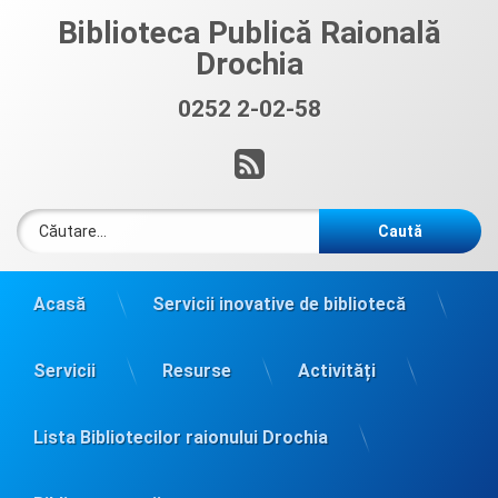
Sari
Biblioteca Publică Raională
la
Drochia
conținut
0252 2-02-58
Sună acum:
RSS
Caută după:
Acasă
Servicii inovative de bibliotecă
Servicii
Resurse
Activități
Lista Bibliotecilor raionului Drochia