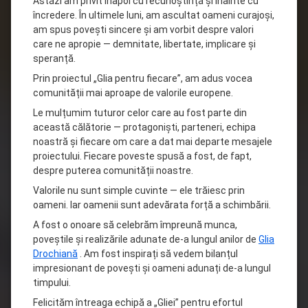
Astăzi am privit înapoi cu recunoștință și înainte cu
încredere. În ultimele luni, am ascultat oameni curajoși,
am spus povești sincere și am
vorbit despre valori
care ne apropie — demnitate, libertate, implicare și
speranță.
Prin proiectul „Glia pentru fiecare”, am adus vocea
comunității mai aproape de valorile europene.
Le mulțumim tuturor celor care au fost parte din
această călătorie — protagoniști, parteneri, echipa
noastră și fiecare om care a dat mai departe mesajele
proiectului. Fiecare poveste spusă a fost, de fapt,
despre puterea comunității noastre.
Valorile nu sunt simple cuvinte — ele trăiesc prin
oameni. Iar oamenii sunt adevărata forță a schimbării.
A fost o onoare să celebrăm împreună munca,
poveștile și realizările adunate de-a lungul anilor de
Glia
Drochiană
. Am fost inspirați să vedem bilanțul
impresionant de povești și oameni adunați de-a lungul
timpului.
Felicităm întreaga echipă a „Gliei” pentru efortul