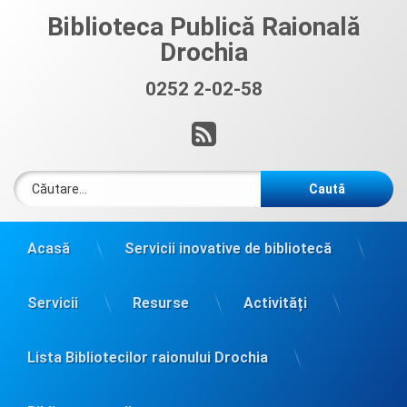
Sari
Biblioteca Publică Raională
la
Drochia
conținut
0252 2-02-58
Sună acum:
RSS
Caută după:
Acasă
Servicii inovative de bibliotecă
Servicii
Resurse
Activități
Lista Bibliotecilor raionului Drochia