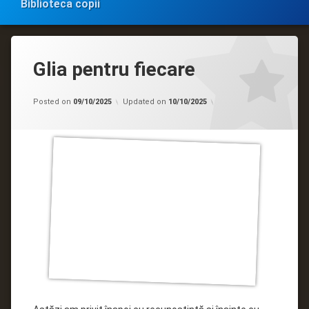
Biblioteca copii
Glia pentru fiecare
Categorii:
by
Biblioteca
admin
Posted on
09/10/2025
Updated on
10/10/2025
în
MASS-
MEDIA