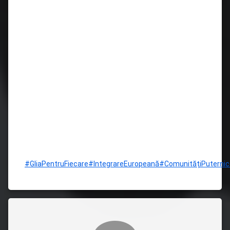
#GliaPentruFiecare
#IntegrareEuropeană
#ComunitățiPuternic
Comentarii