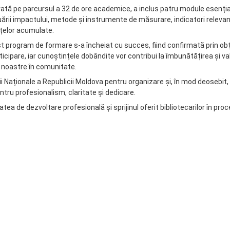
rată pe parcursul a 32 de ore academice, a inclus patru module esenția
rii impactului, metode și instrumente de măsurare, indicatori relevanț
țelor acumulate.
st program de formare s-a încheiat cu succes, fiind confirmată prin ob
rticipare, iar cunoștințele dobândite vor contribui la îmbunătățirea și v
ii noastre în comunitate.
i Naționale a Republicii Moldova pentru organizare și, în mod deosebit
entru profesionalism, claritate și dedicare.
ea de dezvoltare profesională și sprijinul oferit bibliotecarilor în proc