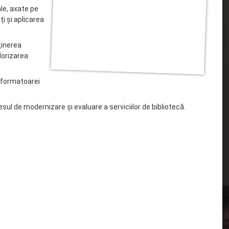
le, axate pe
i și aplicarea
ținerea
alorizarea
, formatoarei
esul de modernizare și evaluare a serviciilor de bibliotecă.