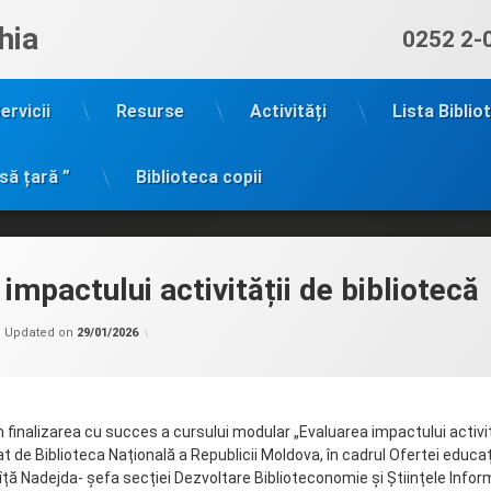
hia
Sună ac
0252 2-
ervicii
Resurse
Activități
Lista Biblio
să țară ”
Biblioteca copii
impactului activității de bibliotecă
Categorii:
by
Uncategorized
admin
Updated on
29/01/2026
finalizarea cu succes a cursului modular „Evaluarea impactului activit
at de Biblioteca Națională a Republicii Moldova, în cadrul Ofertei educ
ă Nadejda- șefa secției Dezvoltare Biblioteconomie și Științele Inform