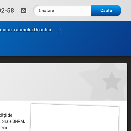
Caută după:
RSS
um:
02-58
tecilor raionului Drochia
ății de
aționale BNRM,
ării.