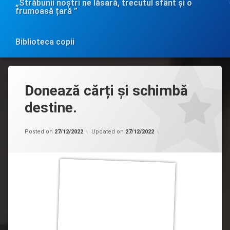
„Străbunii noștri ne lăsară, trecutul sfânt și o
frumoasă țară ”
Biblioteca copii
Donează cărți și schimbă
destine.
Categorii:
by
Uncategorized
admin
Posted on
27/12/2022
Updated on
27/12/2022