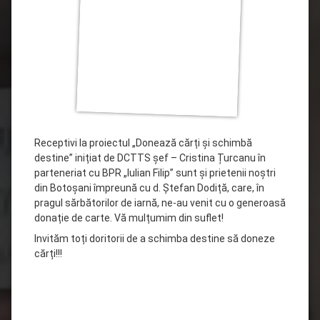
Receptivi la proiectul „Donează cărți și schimbă
destine” inițiat de DCTTS șef – Cristina Țurcanu în
parteneriat cu BPR „Iulian Filip” sunt și prietenii noștri
din Botoșani împreună cu d. Ștefan Dodiță, care, în
pragul sărbătorilor de iarnă, ne-au venit cu o generoasă
donație de carte. Vă mulțumim din suflet!
Invităm toți doritorii de a schimba destine să doneze
cărți!!!