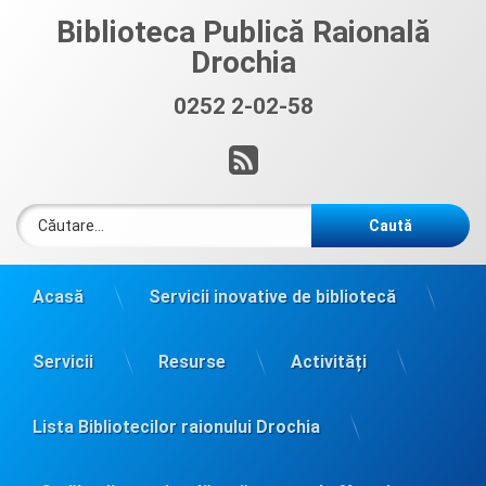
Sari
Biblioteca Publică Raională
la
Drochia
conținut
0252 2-02-58
Sună acum:
RSS
Caută după:
Acasă
Servicii inovative de bibliotecă
Servicii
Resurse
Activități
Lista Bibliotecilor raionului Drochia