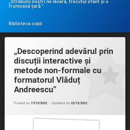
„Străbunii noștri ne lăsară, trecutul sfânt și o
frumoasă țară ”
Biblioteca copii
„Descoperind adevărul prin
discuții interactive și
metode non-formale cu
formatorul Vlăduț
Andreescu”
Categorii:
by
Biblioteca
admin
Posted on
17/12/2022
Updated on
22/12/2022
în
MASS-
MEDIA