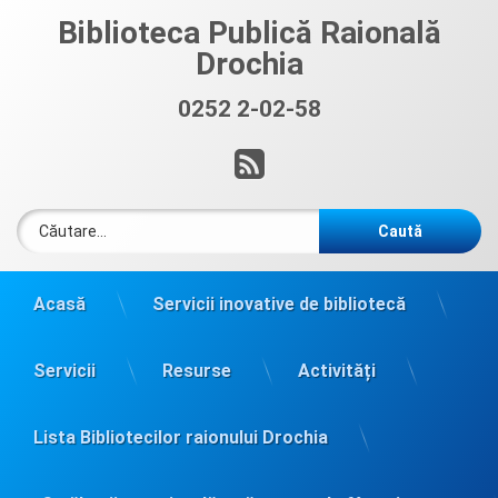
Sari
Biblioteca Publică Raională
la
Drochia
conținut
0252 2-02-58
Sună acum:
RSS
Caută după:
Acasă
Servicii inovative de bibliotecă
Servicii
Resurse
Activități
Lista Bibliotecilor raionului Drochia