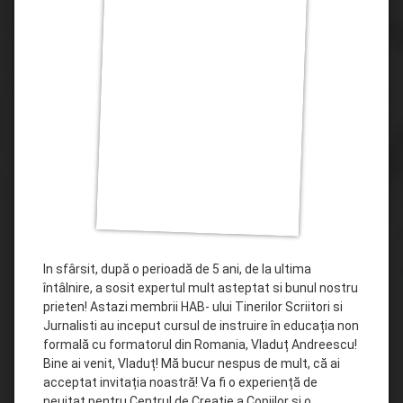
In sfârsit, după o perioadă de 5 ani, de la ultima
întâlnire, a sosit expertul mult asteptat si bunul nostru
prieten! Astazi membrii HAB- ului Tinerilor Scriitori si
Jurnalisti au inceput cursul de instruire în educația non
formală cu formatorul din Romania, Vladuț Andreescu!
Bine ai venit, Vladuț! Mă bucur nespus de mult, că ai
acceptat invitația noastră! Va fi o experiență de
neuitat pentru Centrul de Creație a Copiilor și o