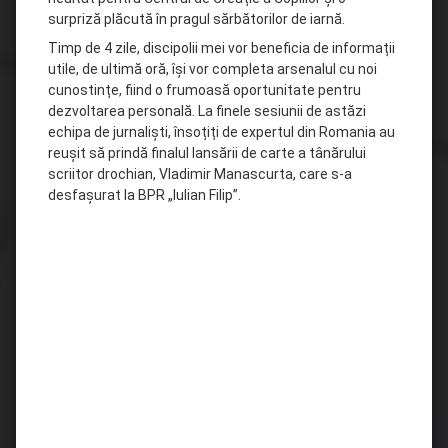
surpriză plăcută în pragul sărbătorilor de iarnă.
Timp de 4 zile, discipolii mei vor beneficia de informații
utile, de ultimă oră, își vor completa arsenalul cu noi
cunostințe, fiind o frumoasă oportunitate pentru
dezvoltarea personală. La finele sesiunii de astăzi
echipa de jurnaliști, însoțiți de expertul din Romania au
reușit să prindă finalul lansării de carte a tânărului
scriitor drochian, Vladimir Manascurta, care s-a
desfașurat la BPR „Iulian Filip”.