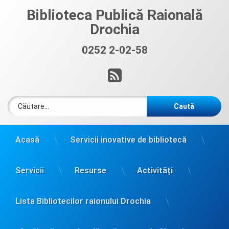
Sari
Biblioteca Publică Raională
la
Drochia
conținut
0252 2-02-58
Sună acum:
RSS
Caută după:
Acasă
Servicii inovative de bibliotecă
Servicii
Resurse
Activități
Lista Bibliotecilor raionului Drochia