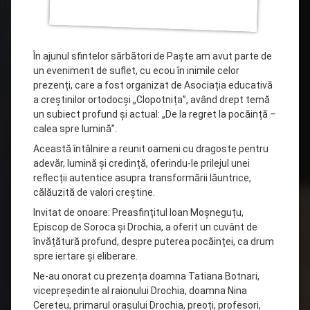
În ajunul sfintelor sărbători de Paște am avut parte de
un eveniment de suflet, cu ecou în inimile celor
prezenți, care a fost organizat de Asociația educativă
a creștinilor ortodocși „Clopotnița”, având drept temă
un subiect profund și actual: „De la regret la pocăință –
calea spre lumină”.
Această întâlnire a reunit oameni cu dragoste pentru
adevăr, lumină și credință, oferindu-le prilejul unei
reflecții autentice asupra
transformării lăuntrice,
călăuzită de valori creștine.
Invitat de onoare: Preasfințitul Ioan Moșneguțu,
Episcop de Soroca și Drochia, a oferit un cuvânt de
învățătură profund, despre puterea pocăinței, ca drum
spre iertare și eliberare.
Ne-au onorat cu prezența doamna Tatiana Botnari,
vicepreședinte al raionului Drochia, doamna Nina
Cereteu, primarul orașului Drochia, preoți, profesori,