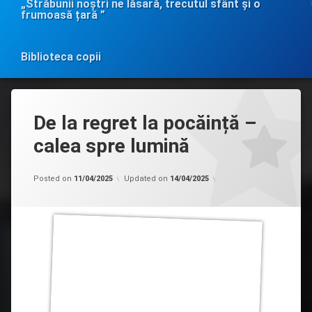
„Străbunii noștri ne lăsară, trecutul sfânt și o
frumoasă țară ”
Biblioteca copii
De la regret la pocăință –
calea spre lumină
Categorii:
by
Biblioteca
admin
Posted on
11/04/2025
Updated on
14/04/2025
în
MASS-
MEDIA