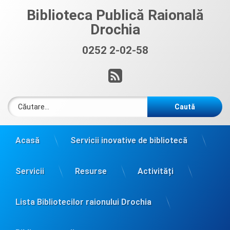
Sari
Biblioteca Publică Raională
la
Drochia
conținut
0252 2-02-58
Sună acum:
RSS
Caută după:
Acasă
Servicii inovative de bibliotecă
Servicii
Resurse
Activități
Lista Bibliotecilor raionului Drochia