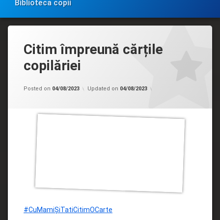
Biblioteca copii
Citim împreună cărțile
copilăriei
Categorii:
by
Filiala
admin
Posted on
04/08/2023
Updated on
04/08/2023
copii
Drochia
#CuMamiȘiTatiCitimOCarte