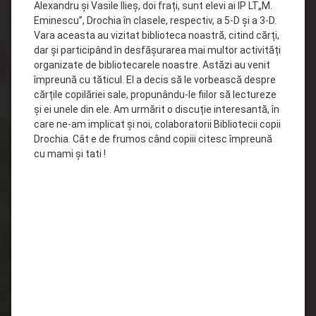
Alexandru și Vasile Ilieș, doi frați, sunt elevi ai IP LT„M.
Eminescu”, Drochia în clasele, respectiv, a 5-D și a 3-D.
Vara aceasta au vizitat biblioteca noastră, citind cărți,
dar și participând în desfășurarea mai multor activități
organizate de bibliotecarele noastre. Astăzi au venit
împreună cu tăticul. El a decis să le vorbească despre
cărțile copilăriei sale, propunându-le fiilor să lectureze
și ei unele din ele. Am urmărit o discuție
interesantă, în
care ne-am implicat și noi, colaboratorii Bibliotecii copii
Drochia. Cât e de frumos când copiii citesc împreună
cu mami și tati !