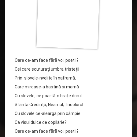
Oare ce-am face fără voi, poeții?
Cei care scuturați umbra tristeții
Prin slovele-nvelite în naframă,
Care miroase-a baștină și mamă
Cu slovele, ce poartă-n brațe dorul
Sfânta Credință, Neamul, Tricolorul
Cu slovele ce-aleargă prin câmpie
Ca visul dulce de copilărie?
Oare ce-am face fără voi, poeții?