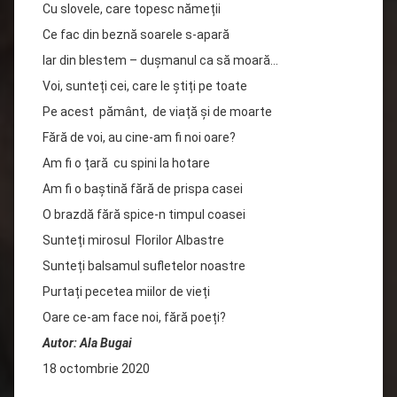
Cu slovele, care topesc nămeții
Ce fac din beznă soarele s-apară
Iar din blestem – dușmanul ca să moară…
Voi, sunteți cei, care le știți pe toate
Pe acest pământ, de viață și de moarte
Fără de voi, au cine-am fi noi oare?
Am fi o țară cu spini la hotare
Am fi o baștină fără de prispa casei
O brazdă fără spice-n timpul coasei
Sunteți mirosul Florilor Albastre
Sunteți balsamul sufletelor noastre
Purtați pecetea miilor de vieți
Oare ce-am face noi, fără poeți?
Autor: Ala Bugai
18 octombrie 2020