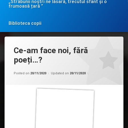
„Străbunii noștri ne lăsară, trecutul sfânt și o
frumoasă țară ”
Biblioteca copii
Ce-am face noi, fără
poeți…?
Categorii:
by
Evenimente
admin
,
Posted on
20/11/2020
Updated on
20/11/2020
Proiectul
”Dialog
Online”