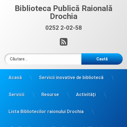
Sari
Biblioteca Publică Raională
la
Drochia
conținut
0252 2-02-58
Sună acum:
RSS
Caută după:
Acasă
Servicii inovative de bibliotecă
Servicii
Resurse
Activități
Lista Bibliotecilor raionului Drochia