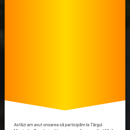
Astăzi am avut onoarea să participăm la Târgul