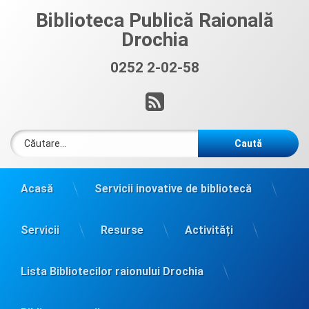
Sari
Biblioteca Publică Raională
la
Drochia
conținut
0252 2-02-58
Sună acum:
RSS
Caută după:
Acasă
Servicii inovative de bibliotecă
Servicii
Resurse
Activități
Lista Bibliotecilor raionului Drochia