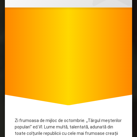
Tîrgul
în
meșterilor
MASS-
MEDIA
,
populari
Clubul
ediâia
”Pasiune”
,
a
media
VI-
a,
2020
Zi frumoasa de mijloc de octombrie. „Târgul meșterilor
populari” ed.VI. Lume multă, talentată, adunată din
toate colțurile republicii cu cele mai frumoase creații