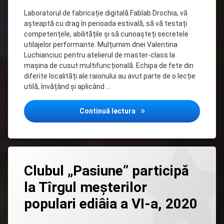
Laboratorul de fabricație digitală Fablab Drochia, vă
așteaptă cu drag în perioada estivală, să vă testați
competențele, abilitățile și să cunoașteți secretele
utilajelor performante. Mulțumim dnei Valentina
Luchianciuc pentru atelierul de master-class la
mașina de cusut multifuncțională. Echipa de fete din
diferite localități ale raionului au avut parte de o lecție
utilă, învățând și aplicând …
Mașina de cusut – la înd
Continuă lectura
Lasă
Clubul „Pasiune” participă
un
comentariu
la Tîrgul meșterilor
la
Clubul
populari ediâia a VI-a, 2020
„Pasiune”
participă
la
Categorii:
Posted on
Updated on
by
Biblioteca
admin
11/10/2020
24/10/2020