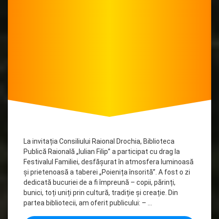
copii
Drochia
La invitația Consiliului Raional Drochia, Biblioteca
Publică Raională „Iulian Filip” a participat cu drag la
Festivalul Familiei, desfășurat în atmosfera luminoasă
și prietenoasă a taberei „Poienița însorită”. A fost o zi
dedicată bucuriei de a fi împreună – copii, părinți,
bunici, toți uniți prin cultură, tradiție și creație. Din
partea bibliotecii, am oferit publicului: – …