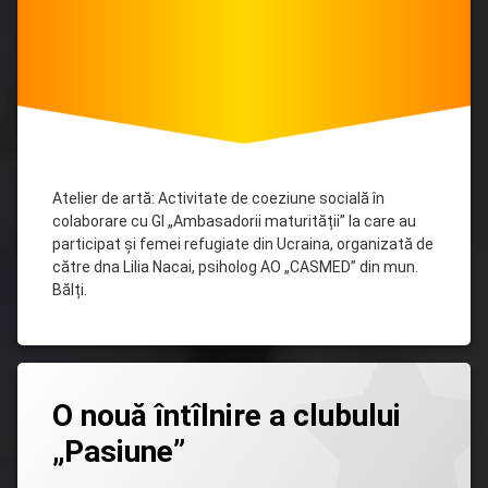
Atelier de artă: Activitate de coeziune socială în
colaborare cu GI „Ambasadorii maturității” la care au
participat și femei refugiate din Ucraina, organizată de
către dna Lilia Nacai, psiholog AO „CASMED” din mun.
Bălți.
Lasă
O nouă întîlnire a clubului
un
comentariu
„Pasiune”
la
O
nouă