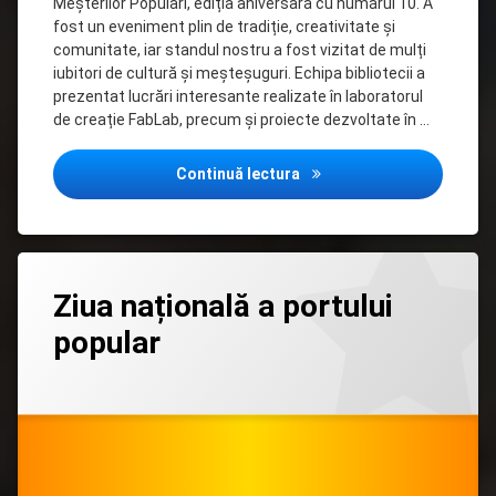
Meșterilor Populari, ediția aniversară cu numărul 10. A
fost un eveniment plin de tradiție, creativitate și
comunitate, iar standul nostru a fost vizitat de mulți
iubitori de cultură și meșteșuguri. Echipa bibliotecii a
prezentat lucrări interesante realizate în laboratorul
de creație FabLab, precum și proiecte dezvoltate în …
Biblioteca noastră la Târgu
Continuă lectura
Lasă
Ziua națională a portului
un
comentariu
popular
la
Ziua
națională
Categorii:
Posted on
Updated on
by
Clubul
admin
24/06/2024
24/06/2024
a
”Diversitate”
,
portului
Clubul
”Pasiune”
popular