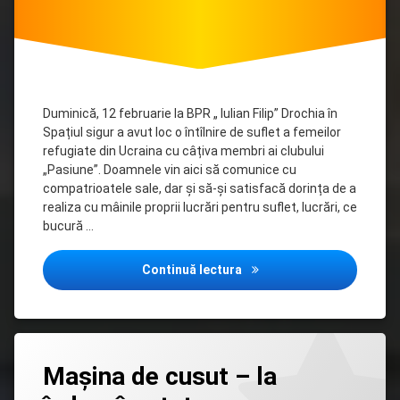
Duminică, 12 februarie la BPR „ Iulian Filip” Drochia în
Spațiul sigur a avut loc o întîlnire de suflet a femeilor
refugiate din Ucraina cu câțiva membri ai clubului
„Pasiune”. Doamnele vin aici să comunice cu
compatrioatele sale, dar și să-și satisfacă dorința de a
realiza cu mâinile proprii lucrări pentru suflet, lucrări, ce
bucură …
O întâlnire de suflet a fem
Continuă lectura
Lasă
Mașina de cusut – la
un
comentariu
la