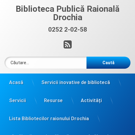
Sari
Biblioteca Publică Raională
la
Drochia
conținut
0252 2-02-58
Sună acum:
RSS
Caută după:
Acasă
Servicii inovative de bibliotecă
Servicii
Resurse
Activități
Lista Bibliotecilor raionului Drochia