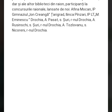
dar și ale altor biblioteci din raion, participanți la
concursurile raionale, lansate de noi: Afina Mocan, IP
Gimnaziul „Ion Creangă” Țarigrad, Ilinca Pînzari, IP LT„M.
Eminescu ” Drochia, A. Pasat, s. Șuri, r-nul Drochia, A.
Rusinschi, s. Șuri, r-nul Drochia, A. Tozlovanu, s.
Nicoreni, r-nul Drochia.