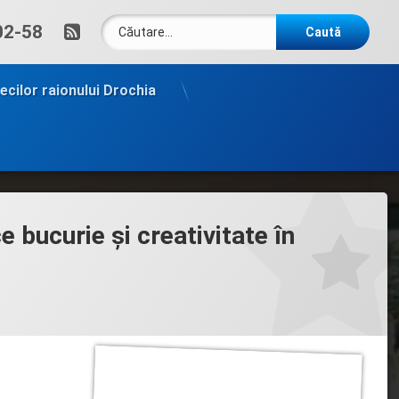
Caută după:
RSS
um:
02-58
tecilor raionului Drochia
e bucurie și creativitate în