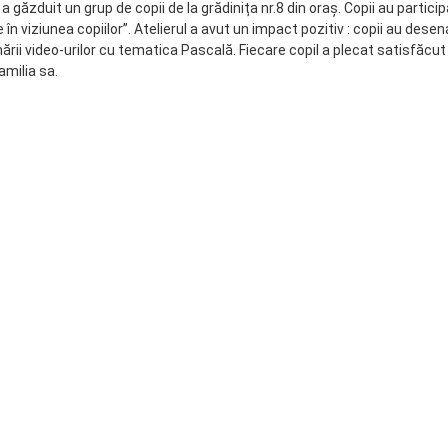
a găzduit un grup de copii de la grădinița nr.8 din oraș. Copii au participa
în viziunea copiilor”. Atelierul a avut un impact pozitiv : copii au desen
onării video-urilor cu tematica Pascală. Fiecare copil a plecat satisfăcut
amilia sa.