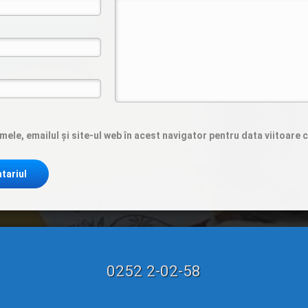
ele, emailul și site-ul web în acest navigator pentru data viitoare
Tel:
0252 2-02-58