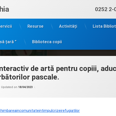
hia
Sună ac
0252 2-
ervicii
Resurse
Activități
Lista Biblio
să țară ”
Biblioteca copii
interactiv de artă pentru copiii, aduc
rbătorilor pascale.
Categorii:
by
Bibliotecile
admin
Updated on
18/04/2023
aduc
schimbarea
în
comunitate
în
timpul
chimbareaincomunitateintimpulcrizeirefugiatilor
crizei
refugiaților