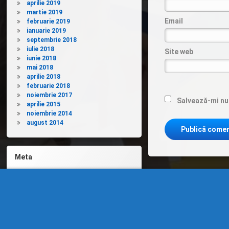
aprilie 2019
martie 2019
Email
februarie 2019
ianuarie 2019
septembrie 2018
iulie 2018
Site web
iunie 2018
mai 2018
aprilie 2018
februarie 2018
noiembrie 2017
Salvează-mi num
aprilie 2015
noiembrie 2014
august 2014
Meta
Autentificare
Flux intrări
Flux comentarii
WordPress.org