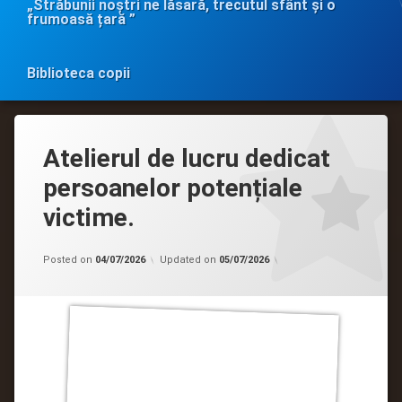
„Străbunii noștri ne lăsară, trecutul sfânt și o
frumoasă țară ”
Biblioteca copii
Atelierul de lucru dedicat
persoanelor potențiale
victime.
Categorii:
by
Acces
admin
Posted on
04/07/2026
Updated on
05/07/2026
la
informație
de
interes
public
,
Evenimente