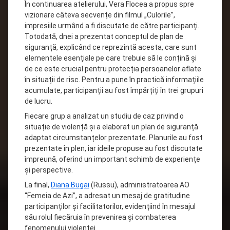
În continuarea atelierului, Vera Flocea a propus spre
vizionare câteva secvențe din filmul „Culorile”,
impresiile urmând a fi discutate de către participanți.
Totodată, dnei a prezentat conceptul de plan de
siguranță, explicând ce reprezintă acesta, care sunt
elementele esențiale pe care trebuie să le conțină și
de ce este crucial pentru protecția persoanelor aflate
în situații de risc. Pentru a pune în practică informațiile
acumulate, participanții au fost împărțiți în trei grupuri
de lucru.
Fiecare grup a analizat un studiu de caz privind o
situație de violență și a elaborat un plan de siguranță
adaptat circumstanțelor prezentate. Planurile au fost
prezentate în plen, iar ideile propuse au fost discutate
împreună, oferind un important schimb de experiențe
și perspective.
La final,
Diana Bugai
(Russu), administratoarea AO
“Femeia de Azi”, a adresat un mesaj de gratitudine
participanților și facilitatorilor, evidențiind în mesajul
său rolul fiecăruia în prevenirea și combaterea
fenomenului violenței.