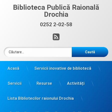
Sari
Biblioteca Publică Raională
la
Drochia
conținut
0252 2-02-58
Sună acum:
RSS
Caută după:
Acasă
Servicii inovative de bibliotecă
Servicii
Resurse
Activități
Lista Bibliotecilor raionului Drochia