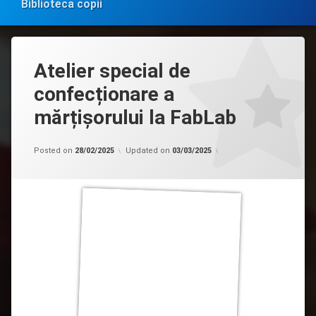
Biblioteca copii
Atelier special de
confecționare a
mărțișorului la FabLab
Categorii:
by
Acces
admin
Posted on
28/02/2025
Updated on
03/03/2025
la
informație
de
interes
public
,
Clubul
”Diversitate”