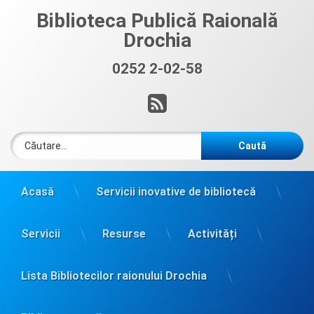
Sari
Biblioteca Publică Raională
la
Drochia
conținut
0252 2-02-58
Sună acum:
RSS
Caută după:
Acasă
Servicii inovative de bibliotecă
Servicii
Resurse
Activități
Lista Bibliotecilor raionului Drochia