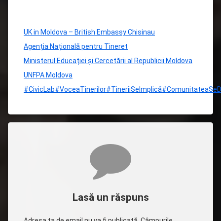
UK in Moldova – British Embassy Chisinau
Agenția Națională pentru Tineret
Ministerul Educației și Cercetării al Republicii Moldova
UNFPA Moldova
#CivicLab
#VoceaTinerilor
#TineriiSeImplică
#ComunitateaSeD
Comentarii
Lasă un răspuns
Adresa ta de email nu va fi publicată.
Câmpurile