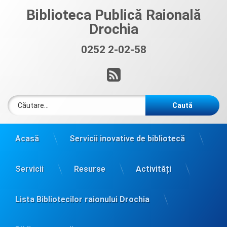
Sari
Biblioteca Publică Raională
la
Drochia
conținut
0252 2-02-58
Sună acum:
RSS
Caută după:
Acasă
Servicii inovative de bibliotecă
Servicii
Resurse
Activități
Lista Bibliotecilor raionului Drochia