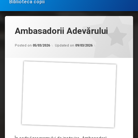
Biblioteca copii
Ambasadorii Adevărului
Categorii:
by
Acces
admin
Posted on
05/03/2026
Updated on
09/03/2026
la
informație
de
interes
public