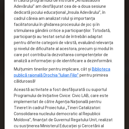
În cadrul programului de instruire „Ambasadorii
Adevărului” am desfășurat cea de-a doua sesiune
dedicată jocului educațional „Insula Adevărului”, în
cadrul căreia am analizat rolul și importanța
facilitatorului în ghidarea procesului de joc și în
stimularea gândirii critice a participanților. Totodată,
participanții au testat setul de întrebări adaptat
pentru diferite categorii de vârstă, evaluând relevanța
și nivelul de dificultate al acestora, precum și modul în
care pot contribui la dezvoltarea competențelor de
analiză a informației și de identificare a dezinformării.
Mulțumim tinerilor pentru implicare, cât și
Biblioteca
publică raională Drochia ”Iulian Filip”
pentru primirea
călduroasă!
Această activitate a fost desfășurată cu suportul
Programului de Inițiative Civice: Civic LAB, care este
implementat de către Agenția Națională pentru
Tineret în cadrul Proiectului „Tineri Catalizatori:
Consolidarea nucleului democratic al Republicii
Moldova”, finanțat de Guvernul Regatului Unit, realizat
cu susținerea Ministerul Educației și Cercetării al