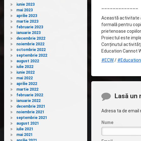
iunie 2023
–––––––––––––
mai 2023
aprilie 2023
Această activitate a
martie 2023
formală pentru copii
februarie 2023
prietenoase copiilor
ianuarie 2023
Proiectul este impl
decembrie 2022
noiembrie 2022
Conținutul activităț
octombrie 2022
Education Cannot W
septembrie 2022
#ECW
/
#Educatio
august 2022
iulie 2022
iunie 2022
mai 2022
aprilie 2022
martie 2022
Comentarii
Lasă un 
februarie 2022
ianuarie 2022
decembrie 2021
Adresa ta de email n
noiembrie 2021
septembrie 2021
Nume
august 2021
iulie 2021
mai 2021
aprilie 2021