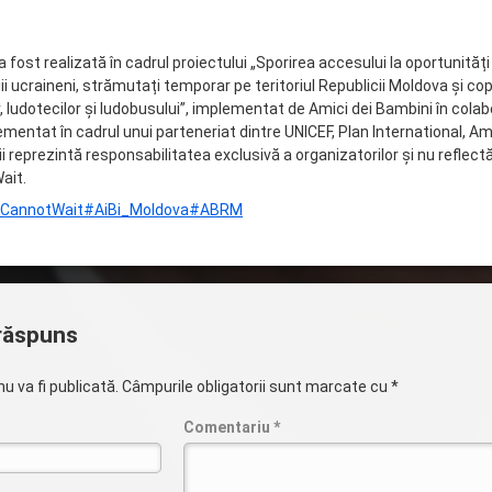
 fost realizată în cadrul proiectului „Sporirea accesului la oportunități
i ucraineni, strămutați temporar pe teritoriul Republicii Moldova și cop
, ludotecilor și ludobusului”, implementat de Amici dei Bambini în colab
ementat în cadrul unui parteneriat dintre UNICEF, Plan International, A
ii reprezintă responsabilitatea exclusivă a organizatorilor şi nu reflect
ait.
nCannotWait
#AiBi_Moldova
#ABRM
răspuns
u va fi publicată.
Câmpurile obligatorii sunt marcate cu
*
Comentariu
*