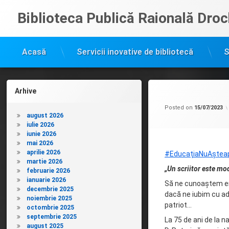
Sari
Biblioteca Publică Raională Droc
la
conținut
Acasă
Servicii inovative de bibliotecă
S
Arhive
Posted on
15/07/2023
august 2026
iulie 2026
iunie 2026
mai 2026
aprilie 2026
#EducațiaNuAștea
martie 2026
„Un scriitor este mod
februarie 2026
ianuarie 2026
Să ne cunoaștem ero
decembrie 2025
dacă ne iubim cu ad
noiembrie 2025
patriot…
octombrie 2025
septembrie 2025
La 75 de ani de la n
august 2025