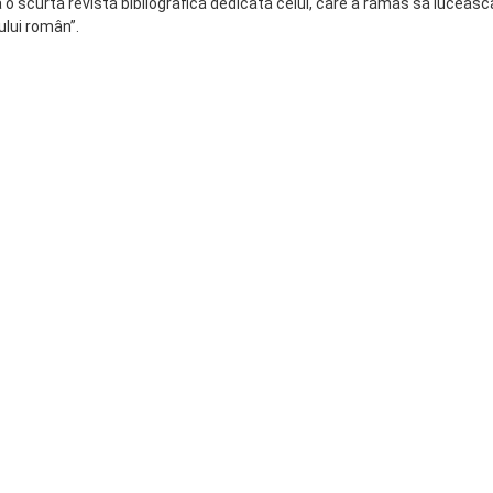
ă o scurtă revistă bibliografică dedicată celui, care a rămas să lucească
ului român”.