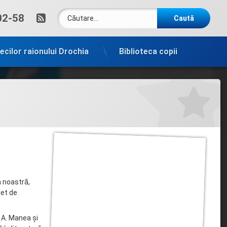
Caută după:
RSS
um:
02-58
tecilor raionului Drochia
Biblioteca copii
a noastră,
let de
, A. Manea și