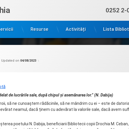
hia
Sună ac
0252 2-
ervicii
Resurse
Activități
Lista Biblio
Categorii:
by
Filiala
admin
Updated on
04/08/2023
copii
Drochia
ptă
elat de lucrările sale, după chipul și asemănarea lor.” (N. Dabija)
ii, să ne cunoaștem rădăcinile, să ne mândrim cu ei – este de datori
evărat neamul, dacă ținem cu adevărat la valorile sale, dacă avem suf
așterea poetului N. Dabija, beneficiarii Bibliotecii copii Drochia M. Ceban